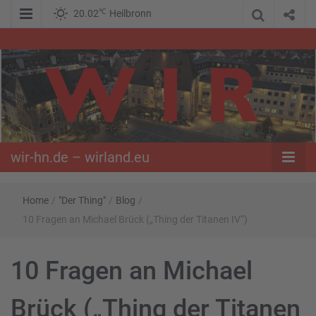
℃
20.02
Heilbronn
WIR – Das Nachrichtenportal der Opposition im Süden
wir-hn.de –
wirland.eu
wir-hn.de – wirland.eu
Home
/
"Der Thing"
/
Blog
/
10 Fragen an Michael Brück („Thing der Titanen IV“)
10 Fragen an Michael
Brück („Thing der Titanen