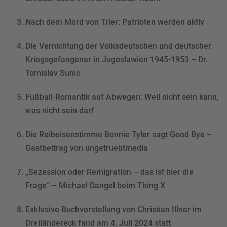
Akzeptieren
Nach dem Mord von Trier: Patrioten werden aktiv
powered by
Usercentrics
Consent Management
Die Vernichtung der Volksdeutschen und deutscher
Platform
&
eRecht24
Kriegsgefangener in Jugoslawien 1945-1953 – Dr.
Tomislav Sunic
Fußball-Romantik auf Abwegen: Weil nicht sein kann,
was nicht sein darf
Die Reibeisenstimme Bonnie Tyler sagt Good Bye –
Gastbeitrag von ungetruebtmedia
„Sezession oder Remigration – das ist hier die
Frage“ – Michael Dangel beim Thing X
Exklusive Buchvorstellung von Christian Illner im
Dreiländereck fand am 4. Juli 2024 statt