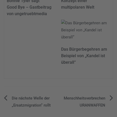
Bonnie Tyler sagt
Konzept einer
Good Bye – Gastbeitrag
multipolaren Welt
von ungetruebtmedia
Das Bürgerbegehren am
Beispiel von „Kandel ist
überall“
Beitragsnavigation
Die nächste Welle der
Menschheitsverbrechen
„Ersatzmigration“ rollt
URANWAFFEN