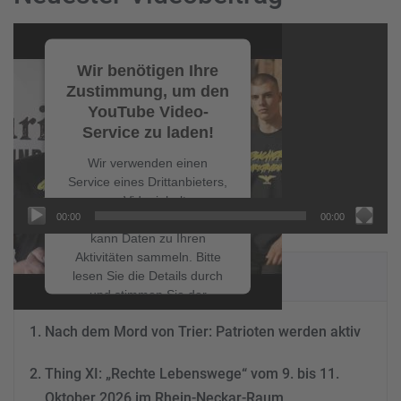
Video-
Player
Wir benötigen Ihre
Zustimmung, um den
YouTube Video-
Service zu laden!
Wir verwenden einen
Service eines Drittanbieters,
um Videoinhalte
00:00
00:00
einzubetten. Dieser Service
kann Daten zu Ihren
Aktivitäten sammeln. Bitte
NEUESTE BEITRÄGE
lesen Sie die Details durch
und stimmen Sie der
Nutzung des Service zu, um
Nach dem Mord von Trier: Patrioten werden aktiv
dieses Video anzusehen.
Thing XI: „Rechte Lebenswege“ vom 9. bis 11.
Mehr Informationen
Oktober 2026 im Rhein-Neckar-Raum