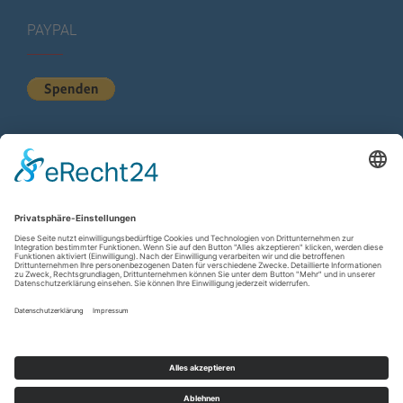
PAYPAL
KURZSTATISTIK
Total Views:
613.024
Besucher gesamt:
223.482
Gesamt Beiträge:
1.222