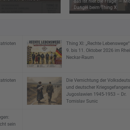
das ist hier die Frage“ – Mi
t zu danken! Auch Mitglieder des „Team Freiheit“ waren vor Ort. 
n werden aktiv
Tomislav Sunic
 findet unser mittlerweile elftes Thing am bekannten Veranstalt
Dangel beim Thing X
n haben eindrucksvoll gezeigt, wie wertvoll persönliche Begegn
 Erfahrungen, Lebenswege und Perspektiven sind. Über die Jahre
atrioten
Thing XI: „Rechte Lebenswege
9. bis 11. Oktober 2026 im Rhei
Neckar-Raum
atrioten
Die Vernichtung der Volksdeut
und deutscher Kriegsgefangene
Jugoslawien 1945-1953 – Dr.
Tomislav Sunic
egen:
cht sein