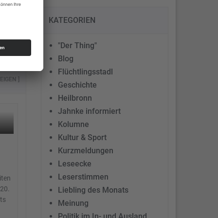
KATEGORIEN
"Der Thing"
Blog
Flüchtlingsstadl
EIGEN ]
Geschichte
Heilbronn
Jahnke informiert
Kolumne
Kultur & Sport
Kurzmeldungen
Leseecke
Leserstimmen
iten
 20.
Liebling des Monats
ts
Meinung
Politik im In- und Ausland