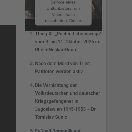
Service eines
Drittanbieters, um
Nach dem Mord von Trier:
Videoinhalte
Patrioten werden aktiv
einzubetten. Dieser
Service kann Daten zu
Ihren Aktivitäten
Thing XI: „Rechte Lebenswege“
sammeln. Bitte lesen
vom 9. bis 11. Oktober 2026 im
Sie die Details durch
Rhein-Neckar-Raum
und stimmen Sie der
Nutzung des Service
Nach dem Mord von Trier:
zu, um dieses Video
anzusehen.
Patrioten werden aktiv
Mehr
Die Vernichtung der
Informationen
Volksdeutschen und deutscher
Akzeptieren
Kriegsgefangener in
Jugoslawien 1945-1953 – Dr.
powered by
Tomislav Sunic
Usercentrics Consent
Management Platform
&
eRecht24
Fußball-Romantik auf