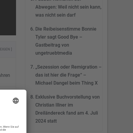
Abwegen: Weil nicht sein kann,
was nicht sein darf
Die Reibeisenstimme Bonnie
Tyler sagt Good Bye –
Gastbeitrag von
EIGEN ]
ungetruebtmedia
„Sezession oder Remigration –
das ist hier die Frage“ –
ahren
Michael Dangel beim Thing X
Exklusive Buchvorstellung von
at:
Christian Illner im
Dreiländereck fand am 4. Juli
2024 statt
n in