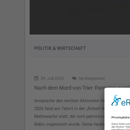
POLITIK & WIRTSCHAFT
29. Juli 2026
No Responses
Nach dem Mord von Trier: Patrioten werd
Ansprache des rechten Aktivisten Safet Babic Am 
2026 fand am Tatort in der „Robert-Schuman-Allee
Mahnwache statt, die vom patriotischen Politolo
Babic organisiert wurde. Seine heutigen Mitstre...