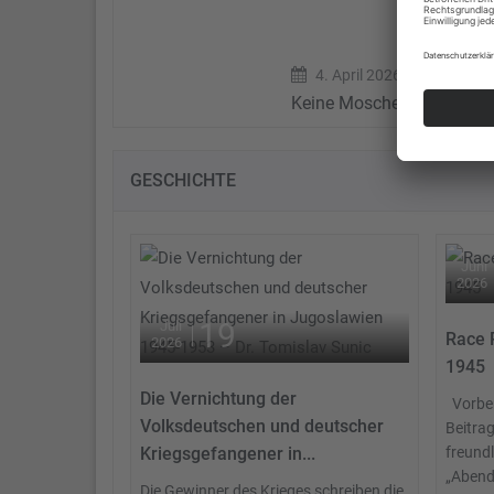
4. April 2026
Keine Moschee in Loshei
GESCHICHTE
Juni
2026
19
Juli
Race 
2026
1945
Die Vernichtung der
Vorbem
Volksdeutschen und deutscher
Beitrag
Kriegsgefangener in...
freund
„Abend
Die Gewinner des Krieges schreiben die