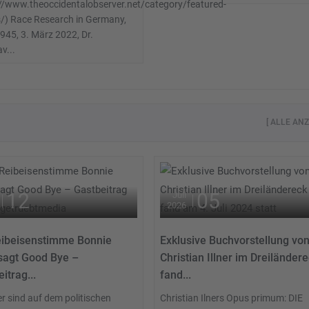
://www.theoccidentalobserver.net/category/featured-
s/) Race Research in Germany,
945, 3. März 2022, Dr.
v...
[ ALLE ANZ
12
05
Juli
2026
eibeisenstimme Bonnie
Exklusive Buchvorstellung vo
 sagt Good Bye –
Christian Illner im Dreiländer
itrag...
fand...
r sind auf dem politischen
Christian Ilners Opus primum: DIE