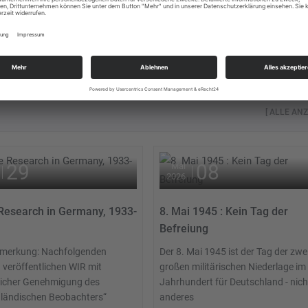
die Heimat –...
m am See!
[ ALLE ANZ
29
08
Mai
2026
Research in Germany, 1933-
8. Mai 1945 : Kein Tag der
Befreiung
erkung: Nachfolgenden
Der 8. Mai 1945 ist der Tag der zwe
 veröffentlichen WIR mit
großen militärischen Niederlage im
licher Genehmigung des
Jahrhundert für Deutschland - nich
ländischen Beobachters“
anderes