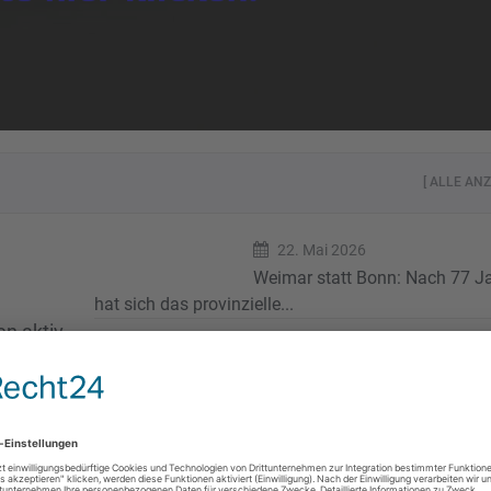
[ ALLE ANZ
22. Mai 2026
Weimar statt Bonn: Nach 77 J
hat sich das provinzielle...
en aktiv
12. April 2026
22. Juli
Gemahlene Grillen als Backzut
„Staub sollt ihr fressen!“
“ eine
gen Safet
6. April 2026
Von wegen 80% der Syrer solle