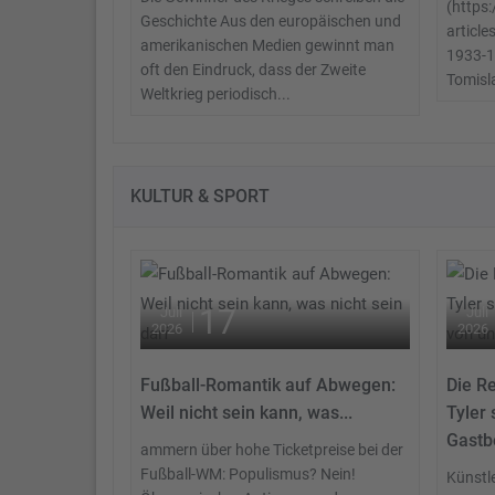
(https
Geschichte Aus den europäischen und
article
amerikanischen Medien gewinnt man
1933-1
oft den Eindruck, dass der Zweite
Tomisla
Weltkrieg periodisch...
KULTUR & SPORT
17
Juli
Juli
2026
2026
Fußball-Romantik auf Abwegen:
Die R
Weil nicht sein kann, was...
Tyler
Gastbe
ammern über hohe Ticketpreise bei der
Fußball-WM: Populismus? Nein!
Künstle