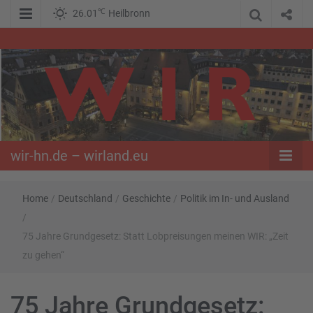
℃
26.01
Heilbronn
WIR – Das Nachrichtenportal der Opposition im Süden
wir-hn.de –
wirland.eu
wir-hn.de – wirland.eu
Home
/
Deutschland
/
Geschichte
/
Politik im In- und Ausland
/
75 Jahre Grundgesetz: Statt Lobpreisungen meinen WIR: „Zeit
zu gehen“
75 Jahre Grundgesetz: