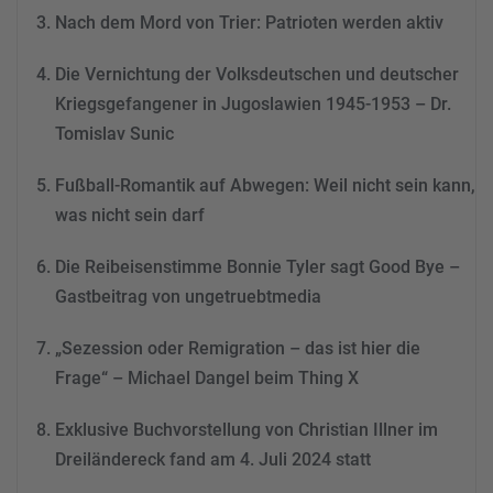
Akzeptieren
Nach dem Mord von Trier: Patrioten werden aktiv
powered by
Usercentrics
Consent Management
Die Vernichtung der Volksdeutschen und deutscher
Platform
&
eRecht24
Kriegsgefangener in Jugoslawien 1945-1953 – Dr.
Tomislav Sunic
Fußball-Romantik auf Abwegen: Weil nicht sein kann,
was nicht sein darf
Die Reibeisenstimme Bonnie Tyler sagt Good Bye –
Gastbeitrag von ungetruebtmedia
„Sezession oder Remigration – das ist hier die
Frage“ – Michael Dangel beim Thing X
Exklusive Buchvorstellung von Christian Illner im
Dreiländereck fand am 4. Juli 2024 statt