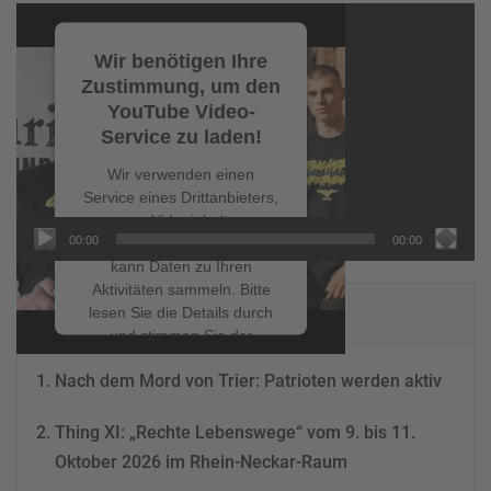
Video-
Player
Wir benötigen Ihre
Zustimmung, um den
YouTube Video-
Service zu laden!
Wir verwenden einen
Service eines Drittanbieters,
um Videoinhalte
00:00
00:00
einzubetten. Dieser Service
kann Daten zu Ihren
Aktivitäten sammeln. Bitte
NEUESTE BEITRÄGE
lesen Sie die Details durch
und stimmen Sie der
Nutzung des Service zu, um
Nach dem Mord von Trier: Patrioten werden aktiv
dieses Video anzusehen.
Thing XI: „Rechte Lebenswege“ vom 9. bis 11.
Mehr Informationen
Oktober 2026 im Rhein-Neckar-Raum