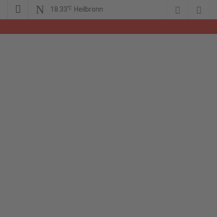
℃
18.33
Heilbronn
WIR – Das Nachrichtenportal der Opposition im Süden
wir-hn.de –
wirland.eu