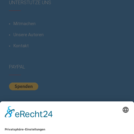
UNTERSTÜTZE UNS
Mitmachen
Unsere Autoren
Kontakt
PAYPAL
KURZSTATISTIK
Total Views:
616.221