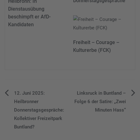
Donnerstagsgespräche
Heilbronn: In
Dienstausübung
beschimpft er AfD-
Kandidaten
Freiheit – Courage –
Kulturerbe (FCK)
Beitragsnavigation
12. Juni 2025:
Linksruck in Buntland –
Heilbronner
Folge 6 der Satire: „Zwei
Donnerstagsgespräche:
Minuten Hass“
Kollektiver Freizeitpark
Buntland?