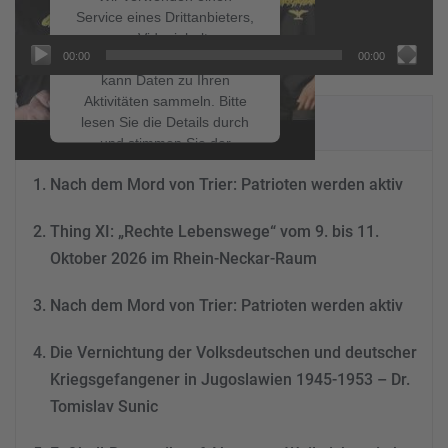
Service eines Drittanbieters,
um Videoinhalte
00:00
00:00
einzubetten. Dieser Service
kann Daten zu Ihren
Aktivitäten sammeln. Bitte
NEUESTE BEITRÄGE
lesen Sie die Details durch
und stimmen Sie der
Nutzung des Service zu, um
Nach dem Mord von Trier: Patrioten werden aktiv
dieses Video anzusehen.
Thing XI: „Rechte Lebenswege“ vom 9. bis 11.
Mehr Informationen
Oktober 2026 im Rhein-Neckar-Raum
Akzeptieren
Nach dem Mord von Trier: Patrioten werden aktiv
powered by
Usercentrics
Consent Management
Die Vernichtung der Volksdeutschen und deutscher
Platform
&
eRecht24
Kriegsgefangener in Jugoslawien 1945-1953 – Dr.
Tomislav Sunic