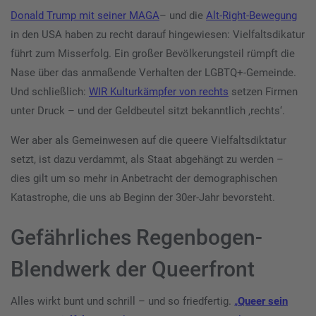
Donald Trump mit seiner MAGA
– und die
Alt-Right-Bewegung
in den USA haben zu recht darauf hingewiesen: Vielfaltsdikatur
führt zum Misserfolg. Ein großer Bevölkerungsteil rümpft die
Nase über das anmaßende Verhalten der LGBTQ+-Gemeinde.
Und schließlich:
WIR Kulturkämpfer von rechts
setzen Firmen
unter Druck – und der Geldbeutel sitzt bekanntlich ‚rechts‘.
Wer aber als Gemeinwesen auf die queere Vielfaltsdiktatur
setzt, ist dazu verdammt, als Staat abgehängt zu werden –
dies gilt um so mehr in Anbetracht der demographischen
Katastrophe, die uns ab Beginn der 30er-Jahr bevorsteht.
Gefährliches Regenbogen-
Blendwerk der Queerfront
Alles wirkt bunt und schrill – und so friedfertig.
„
Queer sein