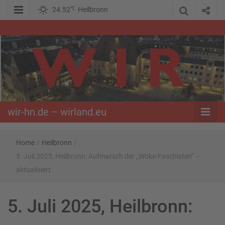
℃
24.52
Heilbronn
WIR – Das Nachrichtenportal der Opposition im Süden
wir-hn.de –
wirland.eu
wir-hn.de – wirland.eu
Home
/
Heilbronn
/
5. Juli 2025, Heilbronn: Aufmarsch der „Woke-Faschisten“ –
aktualisiert
5. Juli 2025, Heilbronn: