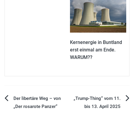
Kernenergie in Buntland
erst einmal am Ende.
WARUM??
Beitragsnavigation
Der libertäre Weg – von
„Trump-Thing“ vom 11.
„Der rosarote Panzer“
bis 13. April 2025