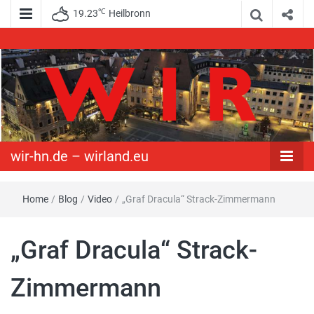
℃
19.23
Heilbronn
WIR – Das Nachrichtenportal der Opposition im Süden
wir-hn.de –
wirland.eu
wir-hn.de – wirland.eu
Home
/
Blog
/
Video
/
„Graf Dracula“ Strack-Zimmermann
„Graf Dracula“ Strack-
Zimmermann