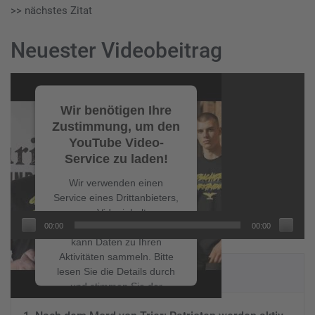
>> nächstes Zitat
Neuester Videobeitrag
Video-
Player
Wir benötigen Ihre
Zustimmung, um den
YouTube Video-
Service zu laden!
Wir verwenden einen
Service eines Drittanbieters,
um Videoinhalte
00:00
00:00
einzubetten. Dieser Service
kann Daten zu Ihren
Aktivitäten sammeln. Bitte
NEUESTE BEITRÄGE
lesen Sie die Details durch
und stimmen Sie der
Nutzung des Service zu, um