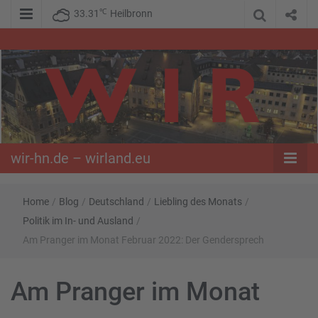
℃
33.31
Heilbronn
WIR – Das Nachrichtenportal der Opposition im Süden
wir-hn.de –
wirland.eu
wir-hn.de – wirland.eu
Home
/
Blog
/
Deutschland
/
Liebling des Monats
/
Politik im In- und Ausland
/
Am Pranger im Monat Februar 2022: Der Gendersprech
Am Pranger im Monat