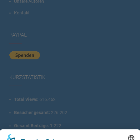
Unsere Autoren
Kontakt
PAYPAL
KURZSTATISTIK
Total Views:
616.462
Besucher gesamt:
226.202
Gesamt Beiträge:
1.222