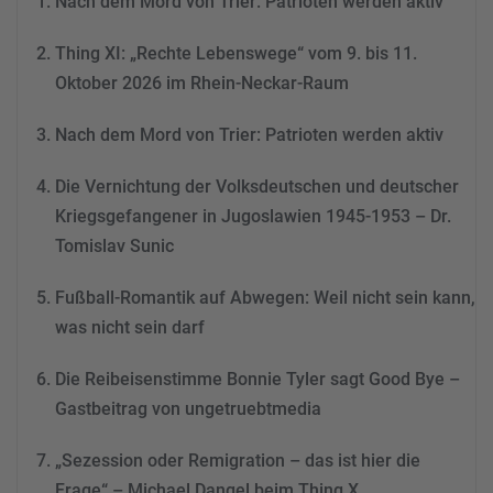
Nach dem Mord von Trier: Patrioten werden aktiv
dieses Video anzusehen.
Thing XI: „Rechte Lebenswege“ vom 9. bis 11.
Mehr Informationen
Oktober 2026 im Rhein-Neckar-Raum
Akzeptieren
Nach dem Mord von Trier: Patrioten werden aktiv
powered by
Usercentrics
Consent Management
Die Vernichtung der Volksdeutschen und deutscher
Platform
&
eRecht24
Kriegsgefangener in Jugoslawien 1945-1953 – Dr.
Tomislav Sunic
Fußball-Romantik auf Abwegen: Weil nicht sein kann,
was nicht sein darf
Die Reibeisenstimme Bonnie Tyler sagt Good Bye –
Gastbeitrag von ungetruebtmedia
„Sezession oder Remigration – das ist hier die
Frage“ – Michael Dangel beim Thing X