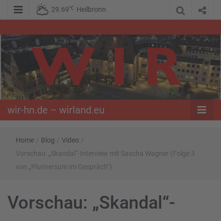
℃
29.69
Heilbronn
WIR – Das Nachrichtenportal der Opposition im Süden
wir-hn.de –
wirland.eu
wir-hn.de – wirland.eu
Home
/
Blog
/
Video
/
Vorschau: „Skandal“-Interview mit Sascha Wagner (Folge 3
von „Pluriversum im Gespräch“)
Vorschau: „Skandal“-