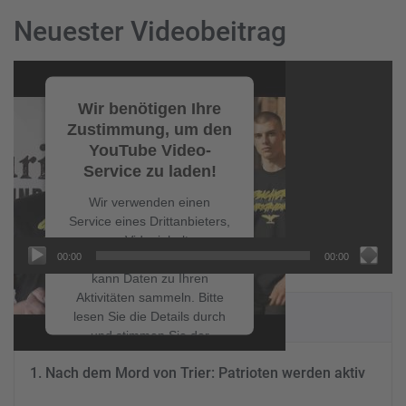
Neuester Videobeitrag
Video-
Player
Wir benötigen Ihre
Zustimmung, um den
YouTube Video-
Service zu laden!
Wir verwenden einen
Service eines Drittanbieters,
um Videoinhalte
00:00
00:00
einzubetten. Dieser Service
kann Daten zu Ihren
Aktivitäten sammeln. Bitte
NEUESTE BEITRÄGE
lesen Sie die Details durch
und stimmen Sie der
Nutzung des Service zu, um
Nach dem Mord von Trier: Patrioten werden aktiv
dieses Video anzusehen.