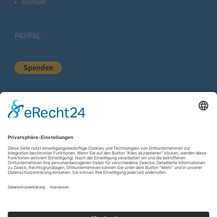
Kontakt
PAYPAL
KURZSTATISTIK
Total Views:
614.313
Besucher gesamt:
224.615
Gesamt Beiträge:
1.222