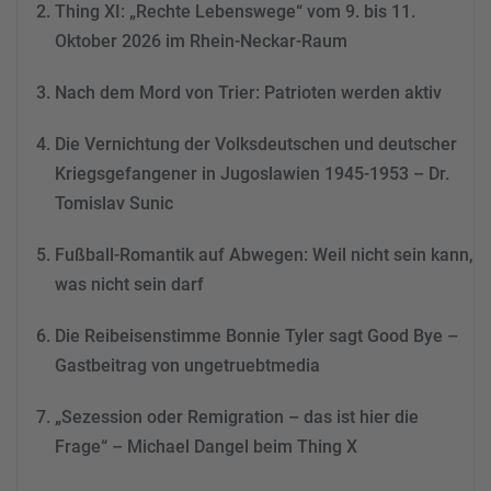
Thing XI: „Rechte Lebenswege“ vom 9. bis 11.
Mehr Informationen
Oktober 2026 im Rhein-Neckar-Raum
Akzeptieren
Nach dem Mord von Trier: Patrioten werden aktiv
powered by
Usercentrics
Consent Management
Die Vernichtung der Volksdeutschen und deutscher
Platform
&
eRecht24
Kriegsgefangener in Jugoslawien 1945-1953 – Dr.
Tomislav Sunic
Fußball-Romantik auf Abwegen: Weil nicht sein kann,
was nicht sein darf
Die Reibeisenstimme Bonnie Tyler sagt Good Bye –
Gastbeitrag von ungetruebtmedia
„Sezession oder Remigration – das ist hier die
Frage“ – Michael Dangel beim Thing X