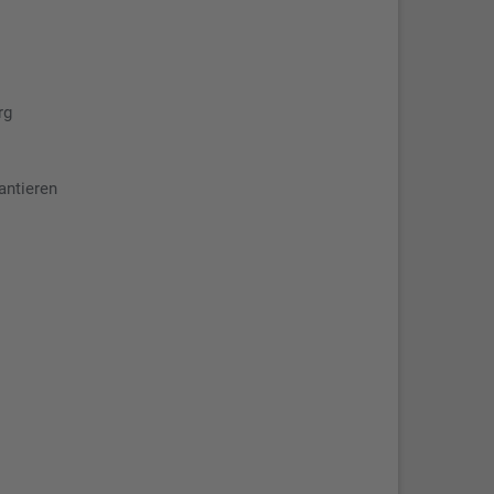
rg
antieren