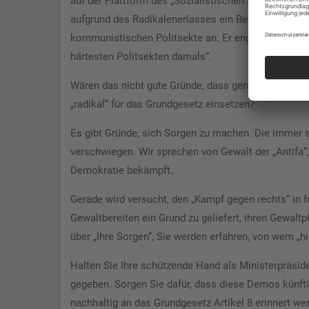
auf der Plattform des „Sozialistischen Zentrums“
aufgrund des Radikalenerlasses ein Berufsverbot. D
kommunistischen Politsekte an. Er engagierte sic
härtesten Politsekten damals“.
Wären das nicht gute Gründe, dass gerade Sie sich
„radikal“ für das Grundgesetz einsetzen?
Es gibt Gründe, sich Sorgen zu machen. Die immer st
verschwiegen. Wir sprechen von Gewalt der „Antifa“,
Demokratie bekämpft.
Gerade wird versucht, den „Kampf gegen rechts“ in f
Gewaltbereiten ein Grund zu geliefert, ihren Gewaltp
über „Ihre Sorgen“, Sie werden erfahren, von wem „h
Halten Sie Ihre schützende Hand als Ministerpräsid
gegeben. Sorgen Sie dafür, dass diese Demos künfti
nachhaltig an das Grundgesetz Artikel 8 erinnert w