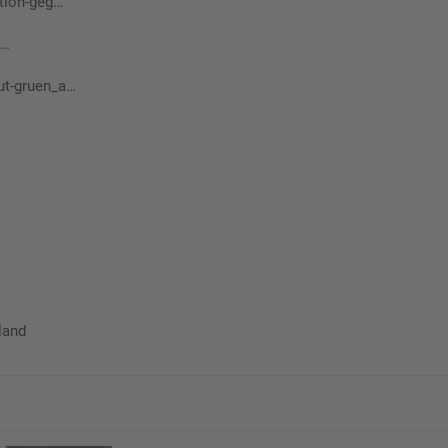
ation-geg…
n…
ut-gruen_a…
land