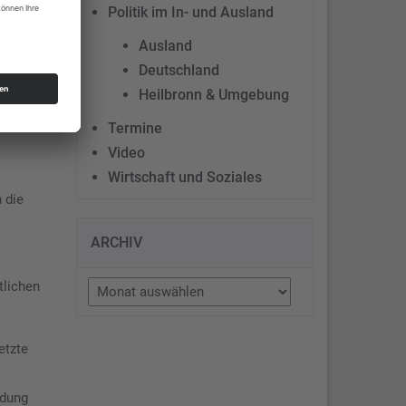
e Ihnen
Politik im In- und Ausland
Ausland
ner der
Deutschland
Heilbronn & Umgebung
Termine
Video
Wirtschaft und Soziales
 die
ARCHIV
Archiv
tlichen
etzte
ldung