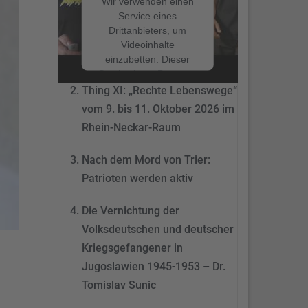
Wir verwenden einen
Service eines
Drittanbieters, um
Nach dem Mord von Trier:
Videoinhalte
Patrioten werden aktiv
einzubetten. Dieser
Service kann Daten zu
Ihren Aktivitäten
Thing XI: „Rechte Lebenswege“
sammeln. Bitte lesen
vom 9. bis 11. Oktober 2026 im
Sie die Details durch
Rhein-Neckar-Raum
und stimmen Sie der
Nutzung des Service
Nach dem Mord von Trier:
zu, um dieses Video
anzusehen.
Patrioten werden aktiv
Mehr
Die Vernichtung der
Informationen
Volksdeutschen und deutscher
Akzeptieren
Kriegsgefangener in
Jugoslawien 1945-1953 – Dr.
powered by
Tomislav Sunic
Usercentrics Consent
Management Platform