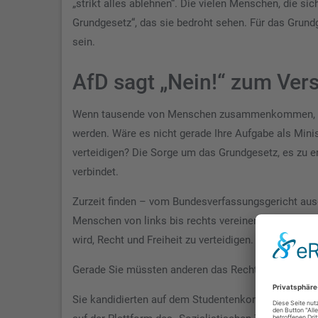
„strikt alles ablehnen“. Die vielen Menschen, die si
Grundgesetz“, das sie bedroht sehen. Für das Grundg
sein.
AfD sagt „Nein!“ zum Ve
Wenn tausende von Menschen zusammenkommen, sind 
werden. Wäre es nicht gerade Ihre Aufgabe als Mini
verteidigen? Die Sorge um das Grundgesetz, es zu er
verbindet.
Zurzeit finden – vom Bundesverfassungsgericht ausd
Menschen von links bis rechts vereinen. Sie müssten 
wird, Recht und Freiheit zu verteidigen.
Gerade Sie müssten anderen das Recht auf Meinungs
Sie kandidierten auf dem Studentenkonvent 1972 fü