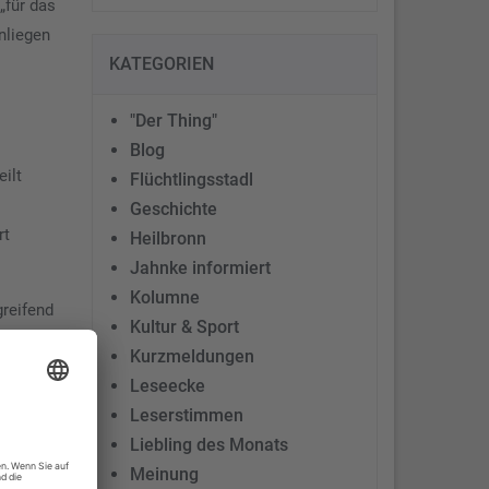
„für das
nliegen
KATEGORIEN
"Der Thing"
Blog
ilt
Flüchtlingsstadl
Geschichte
rt
Heilbronn
Jahnke informiert
Kolumne
greifend
Kultur & Sport
riffen
Kurzmeldungen
Leseecke
Leserstimmen
Liebling des Monats
d 1973
Meinung