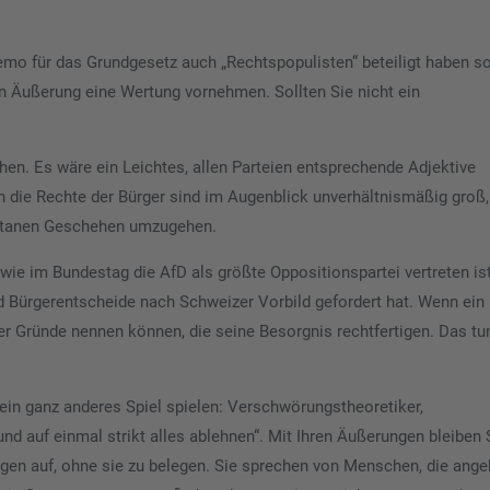
emo für das Grundgesetz auch „Rechtspopulisten“ beteiligt haben so
en Äußerung eine Wertung vornehmen. Sollten Sie nicht ein
en. Es wäre ein Leichtes, allen Parteien entsprechende Adjektive
 in die Rechte der Bürger sind im Augenblick unverhältnismäßig groß
entanen Geschehen umzugehen.
wie im Bundestag die AfD als größte Oppositionspartei vertreten is
d Bürgerentscheide nach Schweizer Vorbild gefordert hat. Wenn ein
 er Gründe nennen können, die seine Besorgnis rechtfertigen. Das tu
e ein ganz anderes Spiel spielen: Verschwörungstheoretiker,
nd auf einmal strikt alles ablehnen“. Mit Ihren Äußerungen bleiben 
ngen auf, ohne sie zu belegen. Sie sprechen von Menschen, die ange