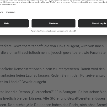
 und der „Kommunistischen Hochschulgruppe“ (KHG). Deswegen droht
er Focus schrieb 2011: „Winfried Kretschmann gehörte früher einer
h zwei Jahre beim Kommunistischen Bund Westdeutschland (KBW), ei
 als vorgeblich vom „Saulus zum Paulus“ gewandelter Mensch heute
ärkere Gewaltbereitschaft, die von Links ausgeht, wird von Ihnen
 die sich antifaschistisch nennt, jedoch gewaltbereit wie Faschisten
riedliche Demonstrationen hinein zu interpretieren. Damit wird den
hantasien freien Lauf zu lassen. Reden Sie mit den Polizeiverantwor
ier im Ländle“ Gewalt ausgeht.
ent über die Demos „Querdenken711“ in Stuttgart. Es hat schon Verl
g friedlich bleiben können. Alle Störer und Gewaltbereiten müssen
erden. Dort steht: „Alle Deutschen haben das Recht, sich ohne Anme