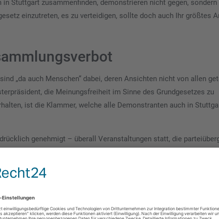
ch in Stuttgart zusammenfinden, demonstrieren nicht gegen, sondern 
esetz einzutreten, es zu verteidigen, sollte doch auch Ihr größtes A
rsammlungsverbot
„da auch Menschen“ dabei, deren Ansichten nicht von allen gete
sterpräsident, die Meinungsfreiheit im Sinne des Grundgesetzes zu
halten, ist die Klammer, welche alle Demonstranten auch in Stuttga
rücklich genehmigt – überall Veranstaltungen statt, die parteiüber
doch stolz darauf sein, dass in Ihrem Bundesland die Initiative erg
änderung zubilligen.
r die „Kommunistische Studentengruppe / Marxisten-Leninisten“ un