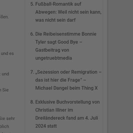
&
eRecht24
Fußball-Romantik auf
Abwegen: Weil nicht sein kann,
llen.
was nicht sein darf
Die Reibeisenstimme Bonnie
Tyler sagt Good Bye –
Gastbeitrag von
, und es
ungetruebtmedia
„Sezession oder Remigration –
t und
das ist hier die Frage“ –
Michael Dangel beim Thing X
n Sie
Exklusive Buchvorstellung von
Christian Illner im
Dreiländereck fand am 4. Juli
Sie sehr
2024 statt
blich