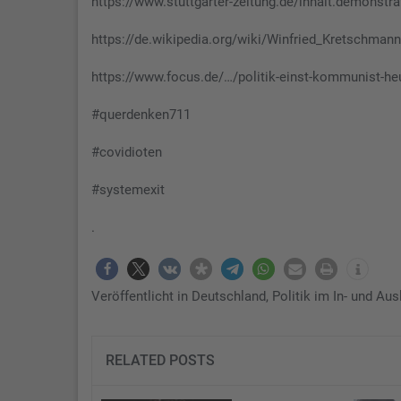
https://www.stuttgarter-zeitung.de/inhalt.demonstr
https://de.wikipedia.org/wiki/Winfried_Kretschman
https://www.focus.de/…/politik-einst-kommunist-he
#querdenken711
#covidioten
#systemexit
.
Veröffentlicht in
Deutschland
,
Politik im In- und Aus
RELATED POSTS