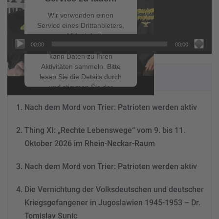
Wir verwenden einen
Service eines Drittanbieters,
um Videoinhalte
00:00
00:00
einzubetten. Dieser Service
kann Daten zu Ihren
Aktivitäten sammeln. Bitte
NEUESTE BEITRÄGE
lesen Sie die Details durch
und stimmen Sie der
Nutzung des Service zu, um
Nach dem Mord von Trier: Patrioten werden aktiv
dieses Video anzusehen.
Thing XI: „Rechte Lebenswege“ vom 9. bis 11.
Mehr Informationen
Oktober 2026 im Rhein-Neckar-Raum
Akzeptieren
Nach dem Mord von Trier: Patrioten werden aktiv
powered by
Usercentrics
Consent Management
Die Vernichtung der Volksdeutschen und deutscher
Platform
&
eRecht24
Kriegsgefangener in Jugoslawien 1945-1953 – Dr.
Tomislav Sunic