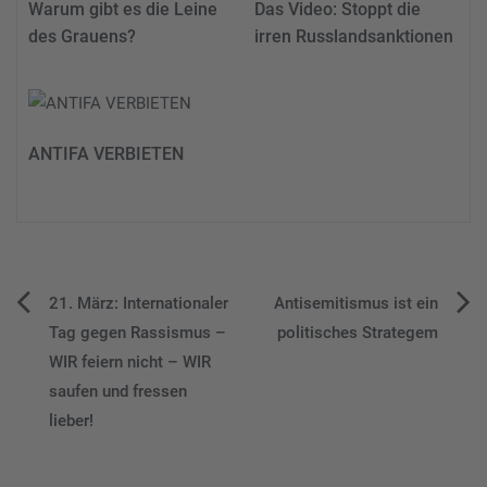
Warum gibt es die Leine
Das Video: Stoppt die
des Grauens?
irren Russlandsanktionen
ANTIFA VERBIETEN
Beitragsnavigation
21. März: Internationaler
Antisemitismus ist ein
Tag gegen Rassismus –
politisches Strategem
WIR feiern nicht – WIR
saufen und fressen
lieber!