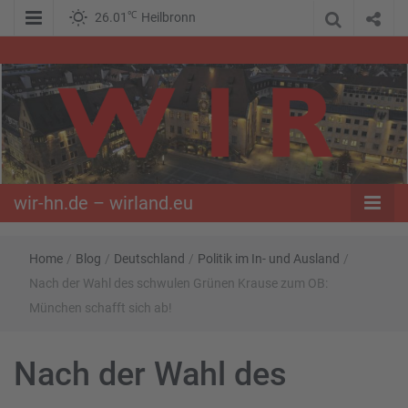
℃
26.01
Heilbronn
WIR – Das Nachrichtenportal der Opposition im Süden
wir-hn.de –
wirland.eu
wir-hn.de – wirland.eu
Home
/
Blog
/
Deutschland
/
Politik im In- und Ausland
/
Nach der Wahl des schwulen Grünen Krause zum OB:
München schafft sich ab!
Nach der Wahl des