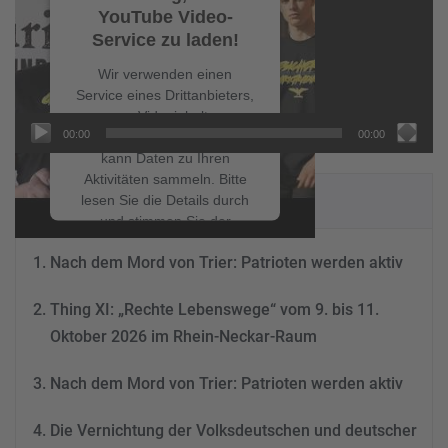
YouTube Video-
Service zu laden!
Wir verwenden einen
Service eines Drittanbieters,
um Videoinhalte
00:00
00:00
einzubetten. Dieser Service
kann Daten zu Ihren
Aktivitäten sammeln. Bitte
NEUESTE BEITRÄGE
lesen Sie die Details durch
und stimmen Sie der
Nutzung des Service zu, um
Nach dem Mord von Trier: Patrioten werden aktiv
dieses Video anzusehen.
Thing XI: „Rechte Lebenswege“ vom 9. bis 11.
Mehr Informationen
Oktober 2026 im Rhein-Neckar-Raum
Akzeptieren
Nach dem Mord von Trier: Patrioten werden aktiv
powered by
Usercentrics
Consent Management
Die Vernichtung der Volksdeutschen und deutscher
Platform
&
eRecht24