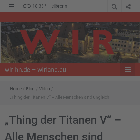
℃
18.33
Heilbronn
WIR – Das Nachrichtenportal der Opposition im Süden
wir-hn.de –
wirland.eu
wir-hn.de – wirland.eu
Home
/
Blog
/
Video
/
„Thing der Titanen V“ – Alle Menschen sind ungleich
„Thing der Titanen V“ –
Alle Menschen sind