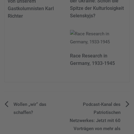
der Ukraine: Schon die
von unserem
Spitze der Kulturlosigkeit
Gastkolumnisten Karl
Selenskyjs?
Richter
Race Research in
Germany, 1933-1945
Beitragsnavigation
Wollen „wir“ das
Podcast-Kanal des
schaffen?
Patriotischen
Netzwerkes: Jetzt mit 60
Vorträgen von mehr als