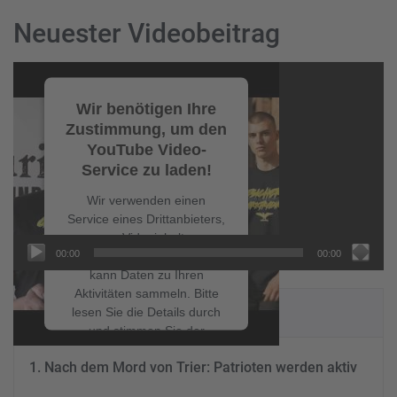
Neuester Videobeitrag
Video-
Player
Wir benötigen Ihre
Zustimmung, um den
YouTube Video-
Service zu laden!
Wir verwenden einen
Service eines Drittanbieters,
um Videoinhalte
00:00
00:00
einzubetten. Dieser Service
kann Daten zu Ihren
Aktivitäten sammeln. Bitte
NEUESTE BEITRÄGE
lesen Sie die Details durch
und stimmen Sie der
Nutzung des Service zu, um
Nach dem Mord von Trier: Patrioten werden aktiv
dieses Video anzusehen.