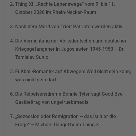
Thing XI: „Rechte Lebenswege“ vom 9. bis 11.
Mehr Informationen
Oktober 2026 im Rhein-Neckar-Raum
Akzeptieren
Nach dem Mord von Trier: Patrioten werden aktiv
powered by
Usercentrics
Consent Management
Die Vernichtung der Volksdeutschen und deutscher
Platform
&
eRecht24
Kriegsgefangener in Jugoslawien 1945-1953 – Dr.
Tomislav Sunic
Fußball-Romantik auf Abwegen: Weil nicht sein kann,
was nicht sein darf
Die Reibeisenstimme Bonnie Tyler sagt Good Bye –
Gastbeitrag von ungetruebtmedia
„Sezession oder Remigration – das ist hier die
Frage“ – Michael Dangel beim Thing X