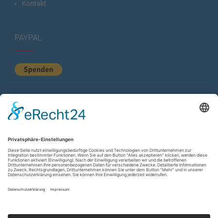
Kontakt
PAYPAL
KURZSTATISTIK
Total Views:
614.891
Besucher gesamt:
225.085
Gesamt Beiträge:
1.222