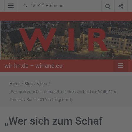
℃
15.91
Heilbronn
WIR – Das Nachrichtenportal der Opposition im Süden
wir-hn.de –
wirland.eu
wir-hn.de – wirland.eu
Home
/
Blog
/
Video
/
„Wer sich zum Schaf macht, den fressen bald die Wölfe“ (Dr.
Tomislav Sunic 2016 in Klagenfurt)
„Wer sich zum Schaf