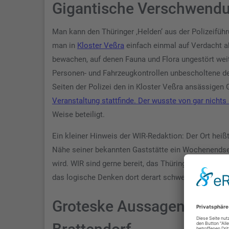
Gigantische Verschwendu
Man kann den Thüringer ‚Helden‘ aus der Polizeiführu
man in
Kloster Veßra
einfach einmal auf Verdacht a
bewachen, auf denen Fauna und Flora ungestört wei
Personen- und Fahrzeugkontrollen unbescholtene deu
Seiten der Polizei den in Kloster Veßra ansässigen
Veranstaltung stattfinde. Der wusste von gar nichts
Weise beteiligt.
Ein kleiner Hinweis der WIR-Redaktion: Der Ort heiß
Nähe seiner bekannten Gaststätte ein Wochenendsemi
wird. WIR sind gerne bereit, das Thüringer Innenmi
das logische Denken dort derart schwerfällt.
Groteske Aussagen der Pol