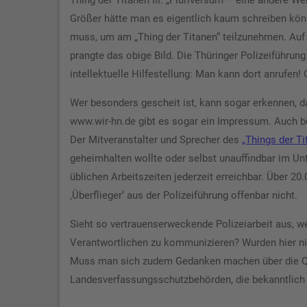
Thing der Titanen III: „Pluriversum – eine andere We
Größer hätte man es eigentlich kaum schreiben kö
muss, um am „Thing der Titanen“ teilzunehmen. Auf
prangte das obige Bild. Die Thüringer Polizeiführung
intellektuelle Hilfestellung: Man kann dort anrufen!
Wer besonders gescheit ist, kann sogar erkennen, d
www.wir-hn.de gibt es sogar ein Impressum. Auch be
Der Mitveranstalter und Sprecher des
„Things der Ti
geheimhalten wollte oder selbst unauffindbar im Unt
üblichen Arbeitszeiten jederzeit erreichbar. Über 2
‚Überflieger‘ aus der Polizeiführung offenbar nicht.
Sieht so vertrauenserweckende Polizeiarbeit aus, we
Verantwortlichen zu kommunizieren? Wurden hier nic
Muss man sich zudem Gedanken machen über die Qua
Landesverfassungsschutzbehörden, die bekanntlic