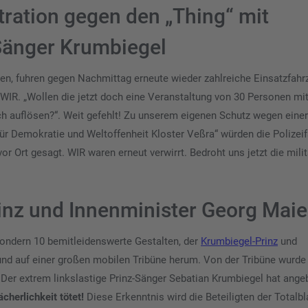
ration gegen den „Thing“ mit
Sänger Krumbiegel
en, fuhren gegen Nachmittag erneute wieder zahlreiche Einsatzfahr
n WIR. „Wollen die jetzt doch eine Veranstaltung von 30 Personen mi
ich auflösen?“. Weit gefehlt! Zu unserem eigenen Schutz wegen einer
 Demokratie und Weltoffenheit Kloster Veßra“ würden die Polizei
r Ort gesagt. WIR waren erneut verwirrt. Bedroht uns jetzt die mili
inz und Innenminister Georg Maie
 sondern 10 bemitleidenswerte Gestalten, der
Krumbiegel-Prinz
und
nd auf einer großen mobilen Tribüne herum. Von der Tribüne wurde
Der extrem linkslastige Prinz-Sänger Sebatian Krumbiegel hat angeb
ächerlichkeit tötet!
Diese Erkenntnis wird die Beteiligten der Total