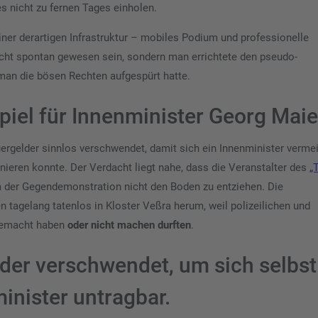
s nicht zu fernen Tages einholen.
er derartigen Infrastruktur – mobiles Podium und professionelle
icht spontan gewesen sein, sondern man errichtete den pseudo-
 man die bösen Rechten aufgespürt hatte.
iel für Innenminister Georg Maie
rgelder sinnlos verschwendet, damit sich ein Innenminister vermei
ieren konnte. Der Verdacht liegt nahe, dass die Veranstalter des
„
um der Gegendemonstration nicht den Boden zu entziehen. Die
n tagelang tatenlos in Kloster Veßra herum, weil polizeilichen und
 gemacht haben
oder nicht machen durften
.
der verschwendet, um sich selbst
minister untragbar.