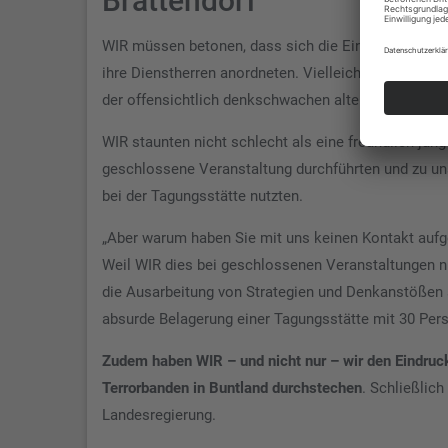
Brattendorf
WIR müssen betonen, dass sich die Einsatzkräfte v
ihre Dienstherren anordneten. Vielleicht sollte man
der offensichtlich denkschwachen alten Herren, di
WIR staunten nicht schlecht als eine freundlich jung
geschlossene Veranstaltung durchführten und zu un
bei der Tagungsstätte nutzten.
„Aber warum haben Sie mit uns keinen Kontakt auf
Weil WIR dies bei geschlossenen Veranstaltungen n
die Ausarbeitung von Strategien und Denkanstößen s
absurde Belagerung einer Tagungsstätte mit 30 Pers
Zudem haben WIR – und nicht nur – wir den Eindruck
Terrorbanden in Buntland durchstechen
. Schließlic
Landesregierung.