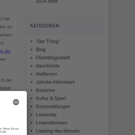
2024 statt
t hat
KATEGORIEN
ker zu
meinen
"Der Thing"
von
Blog
un die
Flüchtlingsstadl
iner
Geschichte
Heilbronn
 in der
Jahnke informiert
taltet
Kolumne
n, wenn
Kultur & Sport
Kurzmeldungen
Leseecke
Leserstimmen
Liebling des Monats