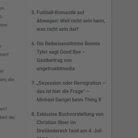
Management Platform
en
&
eRecht24
Fußball-Romantik auf
o.
Abwegen: Weil nicht sein kann,
eine
was nicht sein darf
Die Reibeisenstimme Bonnie
e
Tyler sagt Good Bye –
nnen!
Gastbeitrag von
ungetruebtmedia
er
en, die
„Sezession oder Remigration –
das ist hier die Frage“ –
Michael Dangel beim Thing X
ten?
Exklusive Buchvorstellung von
eit der
Christian Illner im
Dreiländereck fand am 4. Juli