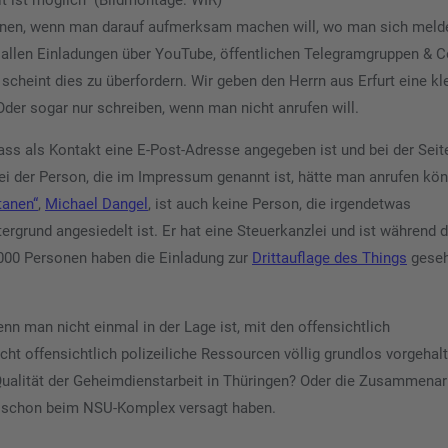
lt ist möglich“ (Bildmontage: WIR)
nnen, wenn man darauf aufmerksam machen will, wo man sich meld
 allen Einladungen über YouTube, öffentlichen Telegramgruppen & C
 scheint dies zu überfordern. Wir geben den Herrn aus Erfurt eine kl
 Oder sogar nur schreiben, wenn man nicht anrufen will.
ass als Kontakt eine E-Post-Adresse angegeben ist und bei der Seit
i der Person, die im Impressum genannt ist, hätte man anrufen kö
tanen“
,
Michael Dangel
, ist auch keine Person, die irgendetwas
ergrund angesiedelt ist. Er hat eine Steuerkanzlei und ist während d
0.000 Personen haben die Einladung zur
Drittauflage des Things
geseh
nn man nicht einmal in der Lage ist, mit den offensichtlich
ht offensichtlich polizeiliche Ressourcen völlig grundlos vorgehal
lität der Geheimdienstarbeit in Thüringen? Oder die Zusammenarb
h schon beim NSU-Komplex versagt haben.