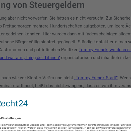
ng von Steuergeldern
ng aber nicht vorwerfen, Sie hätten es nicht versucht. Zur Sicherhei
b Freitagmorgen mehrere Hundertschaften aufgeboten, um leere Äc
ter gedeihen konnten. Hier wurden dann mit fadenscheinigen allge
tsche Bürger völlig sinnfrei gegängelt. Ständig kontaktierte man 
 Gastronomen und patriotischen Politiker
Tommy Frenck
, wo denn n
 und war am „Thing der Titanen“
organisatorisch und inhaltlich in ke
t nach wie vor Kloster Veßra und nicht
„Tommy-Frenck-Stadt“
. Wenn
nar stattfindet, heißt das nicht zwingend, dass es von ihm verans
nisterium gegen eine entsprechende Vergütung strategisch zu berate
izeieinsatzkräfte vor Ort in