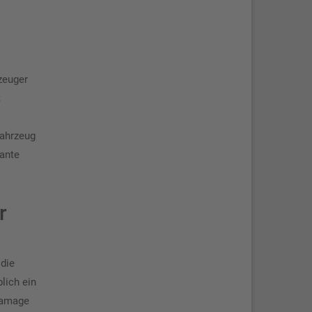
zeuger
t
fahrzeug
tante
r
 die
lich ein
blamage