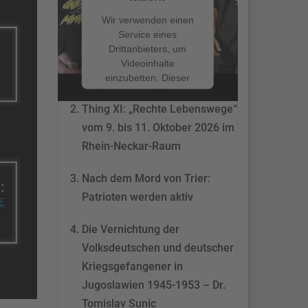
NEUESTE BEITRÄGE
Wir verwenden einen
Service eines
Drittanbieters, um
Nach dem Mord von Trier:
Videoinhalte
Patrioten werden aktiv
einzubetten. Dieser
Service kann Daten zu
Ihren Aktivitäten
Thing XI: „Rechte Lebenswege“
sammeln. Bitte lesen
vom 9. bis 11. Oktober 2026 im
Sie die Details durch
Rhein-Neckar-Raum
und stimmen Sie der
Nutzung des Service
Nach dem Mord von Trier:
zu, um dieses Video
anzusehen.
Patrioten werden aktiv
Mehr
Die Vernichtung der
Informationen
Volksdeutschen und deutscher
Akzeptieren
Kriegsgefangener in
Jugoslawien 1945-1953 – Dr.
powered by
Tomislav Sunic
Usercentrics Consent