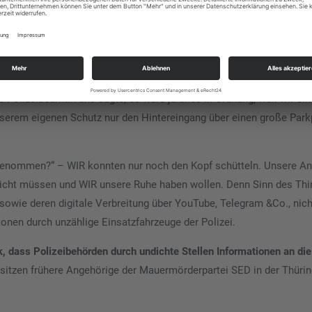
or Ort tadellos verhalten haben und pflichtgemäß das gemacht habe
 aber ob derartiger eklatanter Unfähigkeit darüber nachdenken, in de
e Stunde des Nachwuchses einzuläuten!
e Polizeibeamtin uns sagte, es wäre ja alles in Ordnung, weil wir ein
serem eigenen Schutz nur den Hintereingang über einen große Park
genommen?“ – WIR konnten nur noch den Kopf schütteln. Unsere An
icht müssen und WIR unsere Ruhe haben wollen. Denn Sinn des Thin
owie deren digitale Verbreitung über YouTube, Telegram &Co., nich
onen durch unzählige Einsatzfahrzeuge der Polizei.
, dass Polizeibehörden durch undichte Stellen Informationen an die
h sitzen frühere Angehörige der Mauermörderpartei SED in der Thürin