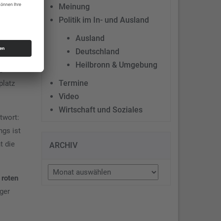
Meinung
Politik im In- und Ausland
n, was
n Reihen
Ausland
Deutschland
Heilbronn & Umgebung
e
Termine
platz
Video
Wirtschaft und Soziales
twort:
gs ist
t die
ARCHIV
Archiv
 roten
ger