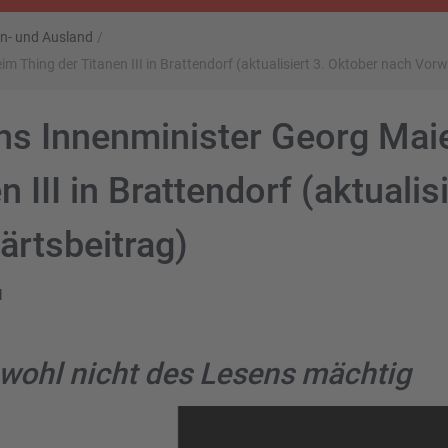
 In- und Ausland
/
 Thing der Titanen III in Brattendorf (aktualisiert 3. Oktober nach Vorw
ns Innenminister Georg Mai
 III in Brattendorf (aktualis
ärtsbeitrag)
d
 wohl nicht des Lesens mächtig