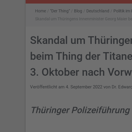
Home
/
"Der Thing"
/
Blog
/
Deutschland
/
Politik im
Skandal um Thüringens Innenminister Georg Maier beim
Skandal um Thüringe
beim Thing der Titanen
3. Oktober nach Vorw
Veröffentlicht am
4. September 2022
von
Dr. Edwar
Thüringer Polizeiführung