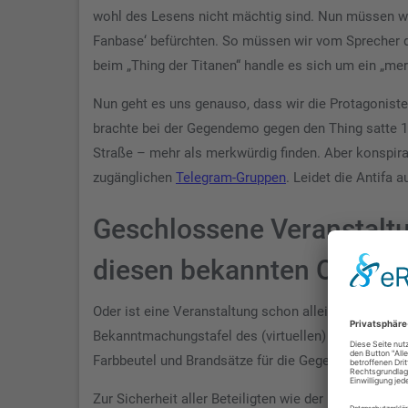
wohl des Lesens nicht mächtig sind. Nun müssen wi
Fanbase‘ befürchten. So müssen wir vom Sprecher 
beim „Thing der Titanen“ handle es sich um ein „mer
Nun geht es uns genauso, dass wir die Protagoniste
brachte bei der Gegendemo gegen den Thing satte 1
Straße – mehr als merkwürdig finden. Aber konspira
zugänglichen
Telegram-Gruppen
. Leidet die Antifa
Geschlossene Veranstalt
diesen bekannten Ort
Oder ist eine Veranstaltung schon allein deswegen k
Bekanntmachungstafel des (virtuellen) Marktplatzes
Farbbeutel und Brandsätze für die Gegendemonstran
Zur Sicherheit aller Beteiligten wie der Einhaltung