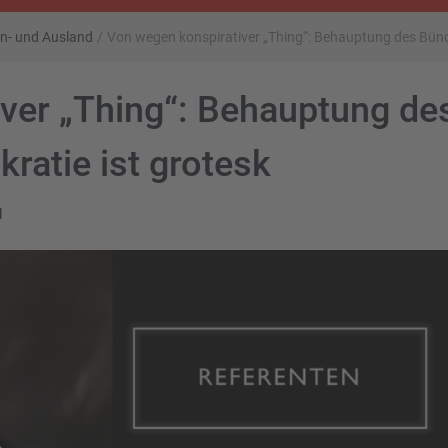
 In- und Ausland
/
Von wegen konspirativer „Thing“: Behauptung des Bünd
ver „Thing“: Behauptung de
ratie ist grotesk
d