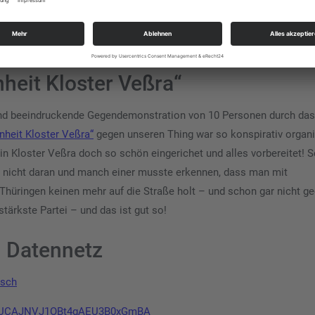
dessen Identität geprüft war und der die Tagungsgebühr entrichtet h
nstration des „Bündnisses für
heit Kloster Veßra“
 und beeindruckende Gegendemonstration von 10 Personen durch das
nheit Kloster Veßra“
gegen unseren Thing war so konspirativ organis
in Kloster Veßra doch so schön eingerichet und alles vorbereitet! 
gar nicht daran und manch einer musste erkennen, dass man mit
 Thüringen keinen mehr auf die Straße holt – und schon gar nicht g
stärkste Partei – und das ist gut so!
n Datennetz
tsch
el/UCAJNVJ1OBt4gAEU3B0xGmBA