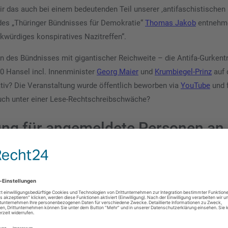
r das auch bei einem bedeutenden Teil unserer ‚antifaschistischen
des „Thüringer Bündnisses für Demokratie“
Thomas Jakob
entnehm
kwürdiges konspiratives Nazitreffen“.
n des Bündnisses mit gigantischer Reichweite – die Antifa-Gurkent
0 Hansel incl. Innenminister
Georg Maier
und
Krumbiegel-Prinz
auf 
tiv? Die Veranstaltung wurde öffentlich beworben via
YouTube
und f
 auch unter einer Lese-Rechtschreibschwäche?
ung für angemeldete Personen an
onspirativ, wenn man den Tagungsort nicht für alle ersichtlich an d
 aushängt, mit der Konsequenz, dass man gleich Zielscheiben für
ten am Ort des Treffens anbringen könnte?
 des Versammlungsrechts war für die Veranstalter die Konzeption