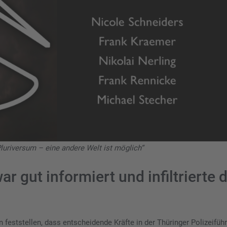
Pluriversum – eine andere Welt ist möglich“
ar gut informiert und infiltrierte 
feststellen, dass entscheidende Kräfte in der Thüringer Polizeifüh