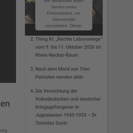
Wir verwenden einen
Service eines
Drittanbieters, um
Nach dem Mord von Trier:
Videoinhalte
Patrioten werden aktiv
einzubetten. Dieser
Service kann Daten zu
Ihren Aktivitäten
Thing XI: „Rechte Lebenswege“
sammeln. Bitte lesen
vom 9. bis 11. Oktober 2026 im
Sie die Details durch
Rhein-Neckar-Raum
und stimmen Sie der
Nutzung des Service
Nach dem Mord von Trier:
zu, um dieses Video
anzusehen.
Patrioten werden aktiv
Mehr
Die Vernichtung der
Informationen
Volksdeutschen und deutscher
den
Akzeptieren
Kriegsgefangener in
Jugoslawien 1945-1953 – Dr.
powered by
Tomislav Sunic
Usercentrics Consent
Management Platform
rung