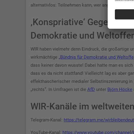
alternativlos: Teilnehmen kann, wer angemeldet ist, 
‚Konspriative‘ Gegendemo
Demokratie und Weltoffen
WIR haben vielmehr denn Eindruck, die großartige
wirkmächtige
„Bündnis für Demokratie und Weltoffe
dass keiner davon wusste! Dabei hatte man es sich 
dass es da nicht stattfand! Vielleicht lag es aber 
effekthascherischer medialer Selbstinszenierung in
„rechts“. In Umfragen ist die
AfD
unter
Björn Höcke
WIR-Kanäle im weltweite
Telegram-Kanal:
https://telegram.me/wirbleibendeu
YouTube-Kanal:
https://www.youtube.com/chann