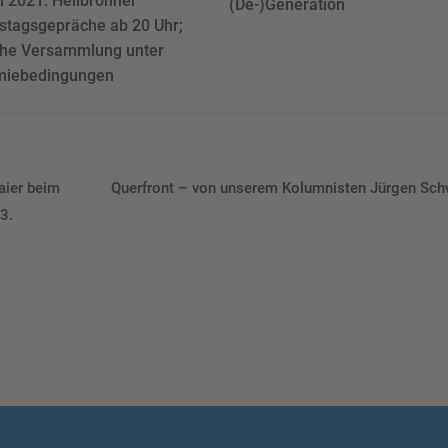
i 2021: Heilbronner
(De-)Generation
stagsgepräche ab 20 Uhr;
sche Versammlung unter
iebedingungen
aier beim
Querfront – von unserem Kolumnisten Jürgen Sc
 3.