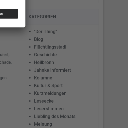
at.
KATEGORIEN
"Der Thing"
Blog
Flüchtlingsstadl
Geschichte
iert,
Heilbronn
Schade,
Jahnke informiert
Kolumne
egen
Kultur & Sport
Kurzmeldungen
Leseecke
Leserstimmen
Liebling des Monats
Meinung