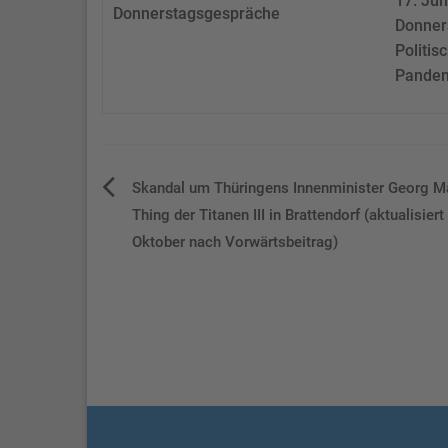
17. Jun
Donnerstagsgespräche
Donner
Politi
Pandem
Beitragsnavigation
Skandal um Thüringens Innenminister Georg M
Thing der Titanen III in Brattendorf (aktualisiert
Oktober nach Vorwärtsbeitrag)