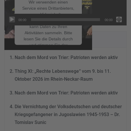
Wir verwenden einen
Service eines Drittanbieters,
um Videoinhalte
00:00
00:00
einzubetten. Dieser Service
kann Daten zu Ihren
Aktivitäten sammeln. Bitte
NEUESTE BEITRÄGE
lesen Sie die Details durch
und stimmen Sie der
Nutzung des Service zu, um
Nach dem Mord von Trier: Patrioten werden aktiv
dieses Video anzusehen.
Thing XI: „Rechte Lebenswege“ vom 9. bis 11.
Mehr Informationen
Oktober 2026 im Rhein-Neckar-Raum
Akzeptieren
Nach dem Mord von Trier: Patrioten werden aktiv
powered by
Usercentrics
Consent Management
Die Vernichtung der Volksdeutschen und deutscher
Platform
&
eRecht24
Kriegsgefangener in Jugoslawien 1945-1953 – Dr.
Tomislav Sunic