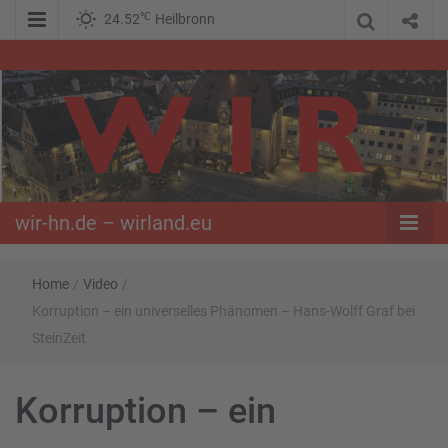
℃
24.52
Heilbronn
WIR – Das Nachrichtenportal der Opposition im Süden
wir-hn.de –
wirland.eu
wir-hn.de – wirland.eu
Home
/
Video
/
Korruption – ein universelles Phänomen – Hans-Wolff Graf bei
SteinZeit
Korruption – ein