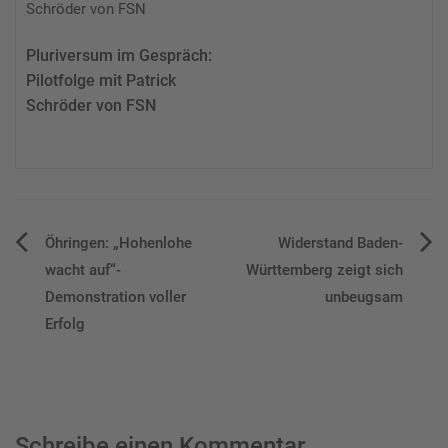
Pluriversum im Gespräch:
Pilotfolge mit Patrick
Schröder von FSN
Beitragsnavigation
Öhringen: „Hohenlohe
Widerstand Baden-
wacht auf“-
Württemberg zeigt sich
Demonstration voller
unbeugsam
Erfolg
Schreibe einen Kommentar