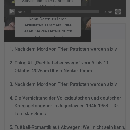
Service eines Drittanbieters,
um Videoinhalte
00:00
00:00
einzubetten. Dieser Service
kann Daten zu Ihren
Aktivitäten sammeln. Bitte
NEUESTE BEITRÄGE
lesen Sie die Details durch
und stimmen Sie der
Nutzung des Service zu, um
Nach dem Mord von Trier: Patrioten werden aktiv
dieses Video anzusehen.
Thing XI: „Rechte Lebenswege“ vom 9. bis 11.
Mehr Informationen
Oktober 2026 im Rhein-Neckar-Raum
Akzeptieren
Nach dem Mord von Trier: Patrioten werden aktiv
powered by
Usercentrics
Consent Management
Die Vernichtung der Volksdeutschen und deutscher
Platform
&
eRecht24
Kriegsgefangener in Jugoslawien 1945-1953 – Dr.
Tomislav Sunic
Fußball-Romantik auf Abwegen: Weil nicht sein kann,