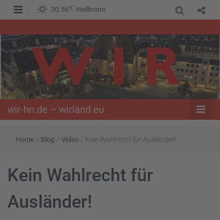
℃
30.56
Heilbronn
WIR – Das Nachrichtenportal der Opposition im Süden
wir-hn.de –
wirland.eu
wir-hn.de – wirland.eu
Home
/
Blog
/
Video
/
Kein Wahlrecht für Ausländer!
Kein Wahlrecht für
Ausländer!