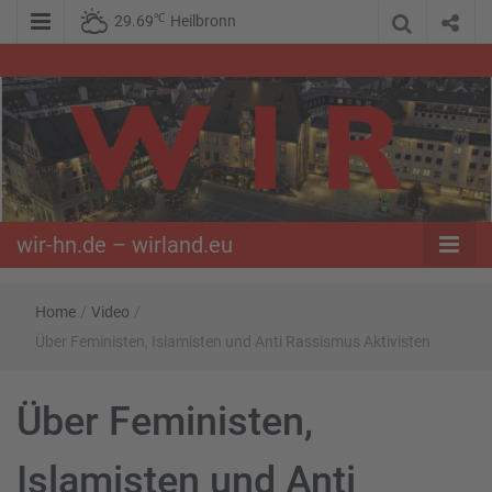
℃
29.69
Heilbronn
WIR – Das Nachrichtenportal der Opposition im Süden
wir-hn.de –
wirland.eu
wir-hn.de – wirland.eu
Home
/
Video
/
Über Feministen, Islamisten und Anti Rassismus Aktivisten
Über Feministen,
Islamisten und Anti