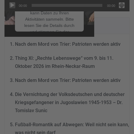
um Videoinhalte
00:00
00:00
einzubetten. Dieser Service
kann Daten zu Ihren
Aktivitäten sammeln. Bitte
NEUESTE BEITRÄGE
lesen Sie die Details durch
und stimmen Sie der
Nutzung des Service zu, um
Nach dem Mord von Trier: Patrioten werden aktiv
dieses Video anzusehen.
Thing XI: „Rechte Lebenswege“ vom 9. bis 11.
Mehr Informationen
Oktober 2026 im Rhein-Neckar-Raum
Akzeptieren
Nach dem Mord von Trier: Patrioten werden aktiv
powered by
Usercentrics
Consent Management
Die Vernichtung der Volksdeutschen und deutscher
Platform
&
eRecht24
Kriegsgefangener in Jugoslawien 1945-1953 – Dr.
Tomislav Sunic
Fußball-Romantik auf Abwegen: Weil nicht sein kann,
was nicht sein darf