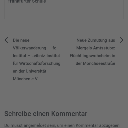
Frankfurter Schule
Beitragsnavigation
Die neue
Neue Zumutung aus
Völkerwanderung – ifo
Mergels Amtsstube:
Institut – Leibniz-Institut
Flüchtlingswohnheim in
für Wirtschaftsforschung
der Mönchseestraße
an der Universität
München e.V.
Schreibe einen Kommentar
Du musst
angemeldet
sein, um einen Kommentar abzugeben.