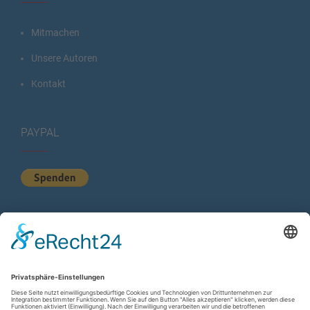
Mitmachen
Unsere Autoren
Kontakt
PAYPAL
KURZSTATISTIK
Total Views:
613.919
Besucher gesamt:
224.239