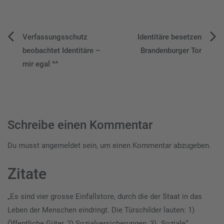
Beitragsnavigation
Verfassungsschutz
Identitäre besetzen
beobachtet Identitäre –
Brandenburger Tor
mir egal ^^
Schreibe einen Kommentar
Du musst
angemeldet
sein, um einen Kommentar abzugeben.
Zitate
„Es sind vier grosse Einfallstore, durch die der Staat in das
Leben der Menschen eindringt. Die Türschilder lauten: 1)
Öffentliche Güter, 2) Sozialversicherungen, 3) „Soziale“