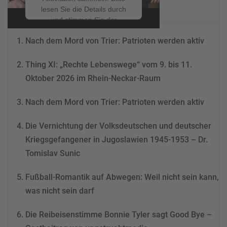
NEUESTE BEITRÄGE
lesen Sie die Details durch
und stimmen Sie der
Nutzung des Service zu, um
Nach dem Mord von Trier: Patrioten werden aktiv
dieses Video anzusehen.
Thing XI: „Rechte Lebenswege“ vom 9. bis 11.
Mehr Informationen
Oktober 2026 im Rhein-Neckar-Raum
Akzeptieren
Nach dem Mord von Trier: Patrioten werden aktiv
powered by
Usercentrics
Consent Management
Die Vernichtung der Volksdeutschen und deutscher
Platform
&
eRecht24
Kriegsgefangener in Jugoslawien 1945-1953 – Dr.
Tomislav Sunic
Fußball-Romantik auf Abwegen: Weil nicht sein kann,
was nicht sein darf
Die Reibeisenstimme Bonnie Tyler sagt Good Bye –