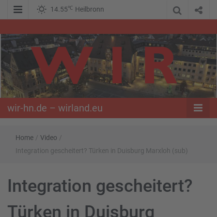
℃
14.55
Heilbronn
WIR – Das Nachrichtenportal der Opposition im Süden
wir-hn.de –
wirland.eu
wir-hn.de – wirland.eu
Home
/
Video
/
Integration gescheitert? Türken in Duisburg Marxloh (sub)
Integration gescheitert?
Türken in Duisburg