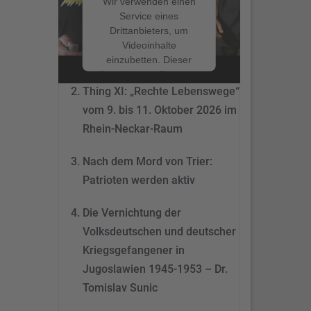
Wir verwenden einen
Service eines
Drittanbieters, um
Nach dem Mord von Trier:
Videoinhalte
Patrioten werden aktiv
einzubetten. Dieser
Service kann Daten zu
Ihren Aktivitäten
Thing XI: „Rechte Lebenswege“
sammeln. Bitte lesen
vom 9. bis 11. Oktober 2026 im
Sie die Details durch
Rhein-Neckar-Raum
und stimmen Sie der
Nutzung des Service
Nach dem Mord von Trier:
zu, um dieses Video
anzusehen.
Patrioten werden aktiv
Mehr
Die Vernichtung der
Informationen
Volksdeutschen und deutscher
Akzeptieren
Kriegsgefangener in
Jugoslawien 1945-1953 – Dr.
powered by
Tomislav Sunic
Usercentrics Consent
Management Platform