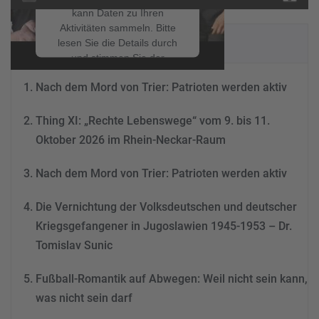
kann Daten zu Ihren
Aktivitäten sammeln. Bitte
NEUESTE BEITRÄGE
lesen Sie die Details durch
und stimmen Sie der
Nutzung des Service zu, um
Nach dem Mord von Trier: Patrioten werden aktiv
dieses Video anzusehen.
Thing XI: „Rechte Lebenswege“ vom 9. bis 11.
Mehr Informationen
Oktober 2026 im Rhein-Neckar-Raum
Akzeptieren
Nach dem Mord von Trier: Patrioten werden aktiv
powered by
Usercentrics
Consent Management
Die Vernichtung der Volksdeutschen und deutscher
Platform
&
eRecht24
Kriegsgefangener in Jugoslawien 1945-1953 – Dr.
Tomislav Sunic
Fußball-Romantik auf Abwegen: Weil nicht sein kann,
was nicht sein darf