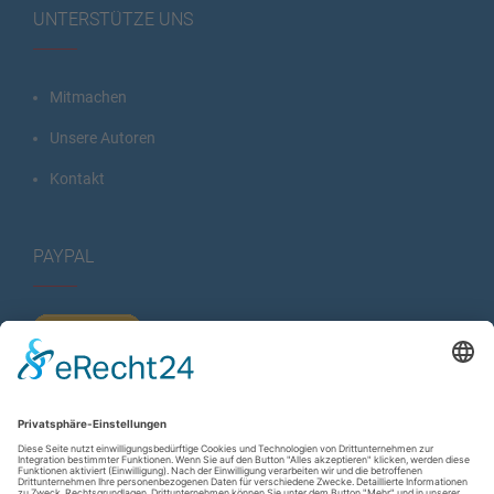
UNTERSTÜTZE UNS
Mitmachen
Unsere Autoren
Kontakt
PAYPAL
KURZSTATISTIK
Total Views:
616.545