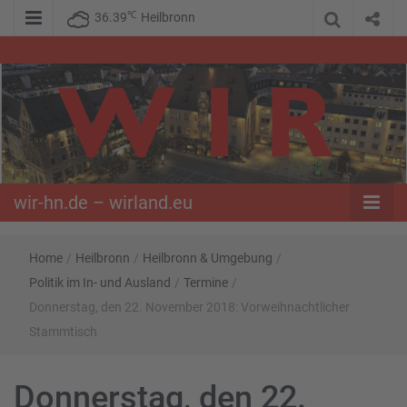
℃
36.39
Heilbronn
WIR – Das Nachrichtenportal der Opposition im Süden
wir-hn.de –
wirland.eu
wir-hn.de – wirland.eu
Home
/
Heilbronn
/
Heilbronn & Umgebung
/
Politik im In- und Ausland
/
Termine
/
Donnerstag, den 22. November 2018: Vorweihnachtlicher
Stammtisch
Donnerstag, den 22.