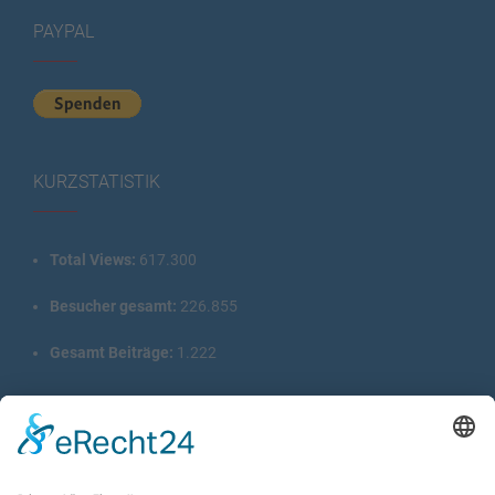
PAYPAL
KURZSTATISTIK
Total Views:
617.300
Besucher gesamt:
226.855
Gesamt Beiträge:
1.222