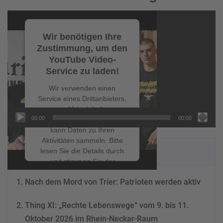
Video-
Player
Wir benötigen Ihre
Zustimmung, um den
YouTube Video-
Service zu laden!
Wir verwenden einen
Service eines Drittanbieters,
um Videoinhalte
00:00
00:00
einzubetten. Dieser Service
kann Daten zu Ihren
Aktivitäten sammeln. Bitte
NEUESTE BEITRÄGE
lesen Sie die Details durch
und stimmen Sie der
Nutzung des Service zu, um
Nach dem Mord von Trier: Patrioten werden aktiv
dieses Video anzusehen.
Thing XI: „Rechte Lebenswege“ vom 9. bis 11.
Mehr Informationen
Oktober 2026 im Rhein-Neckar-Raum