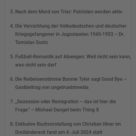
Akzeptieren
Nach dem Mord von Trier: Patrioten werden aktiv
powered by
Usercentrics
Consent Management
Die Vernichtung der Volksdeutschen und deutscher
Platform
&
eRecht24
Kriegsgefangener in Jugoslawien 1945-1953 – Dr.
Tomislav Sunic
Fußball-Romantik auf Abwegen: Weil nicht sein kann,
was nicht sein darf
Die Reibeisenstimme Bonnie Tyler sagt Good Bye –
Gastbeitrag von ungetruebtmedia
„Sezession oder Remigration – das ist hier die
Frage“ – Michael Dangel beim Thing X
Exklusive Buchvorstellung von Christian Illner im
Dreiländereck fand am 4. Juli 2024 statt