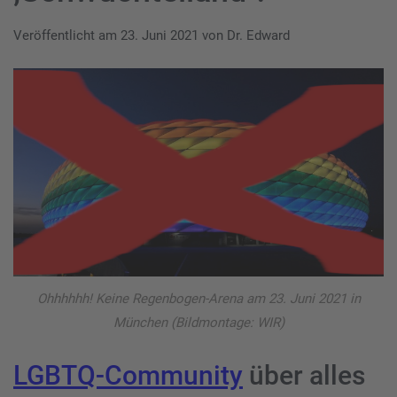
Veröffentlicht am
23. Juni 2021
von
Dr. Edward
Ohhhhhh! Keine Regenbogen-Arena am 23. Juni 2021 in
München (Bildmontage: WIR)
LGBTQ-Community
über alles