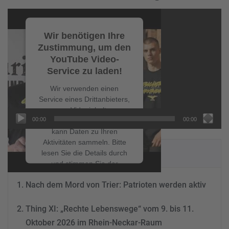
Video-
Player
Wir benötigen Ihre
Zustimmung, um den
YouTube Video-
Service zu laden!
Wir verwenden einen
Service eines Drittanbieters,
um Videoinhalte
00:00
00:00
einzubetten. Dieser Service
kann Daten zu Ihren
Aktivitäten sammeln. Bitte
NEUESTE BEITRÄGE
lesen Sie die Details durch
und stimmen Sie der
Nutzung des Service zu, um
Nach dem Mord von Trier: Patrioten werden aktiv
dieses Video anzusehen.
Thing XI: „Rechte Lebenswege“ vom 9. bis 11.
Mehr Informationen
Oktober 2026 im Rhein-Neckar-Raum