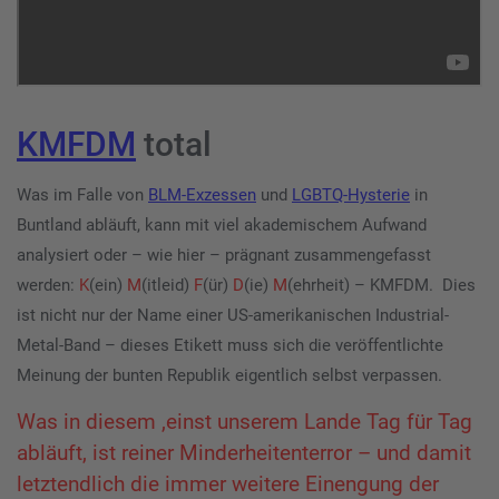
KMFDM
total
Was im Falle von
BLM-Exzessen
und
LGBTQ-Hysterie
in
Buntland abläuft, kann mit viel akademischem Aufwand
analysiert oder – wie hier – prägnant zusammengefasst
werden:
K
(ein)
M
(itleid)
F
(ür)
D
(ie)
M
(ehrheit) – KMFDM. Dies
ist nicht nur der Name einer US-amerikanischen Industrial-
Metal-Band – dieses Etikett muss sich die veröffentlichte
Meinung der bunten Republik eigentlich selbst verpassen.
Was in diesem ,einst unserem Lande Tag für Tag
abläuft, ist reiner Minderheitenterror – und damit
letztendlich die immer weitere Einengung der