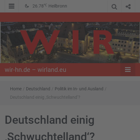
℃
26.78
Heilbronn
WIR – Das Nachrichtenportal der Opposition im Süden
wir-hn.de –
wirland.eu
wir-hn.de – wirland.eu
Home
/
Deutschland
/
Politik im In- und Ausland
/
Deutschland einig ‚Schwuchtelland‘?
Deutschland einig
‚Schwuchtelland‘?