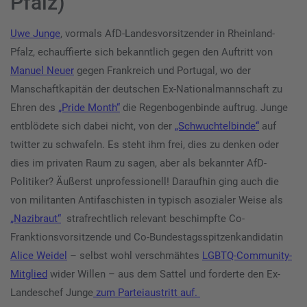
Pfalz)
Uwe Junge
, vormals AfD-Landesvorsitzender in Rheinland-
Pfalz, echauffierte sich bekanntlich gegen den Auftritt von
Manuel Neuer
gegen Frankreich und Portugal, wo der
Manschaftkapitän der deutschen Ex-Nationalmannschaft zu
Ehren des
„Pride Month“
die Regenbogenbinde auftrug. Junge
entblödete sich dabei nicht, von der
„Schwuchtelbinde“
auf
twitter zu schwafeln. Es steht ihm frei, dies zu denken oder
dies im privaten Raum zu sagen, aber als bekannter AfD-
Politiker? Äußerst unprofessionell! Daraufhin ging auch die
von militanten Antifaschisten in typisch asozialer Weise als
„Nazibraut“
strafrechtlich relevant beschimpfte Co-
Franktionsvorsitzende und Co-Bundestagsspitzenkandidatin
Alice Weidel
– selbst wohl verschmähtes
LGBTQ-Community-
Mitglied
wider Willen – aus dem Sattel und forderte den Ex-
Landeschef Junge
zum Parteiaustritt auf.