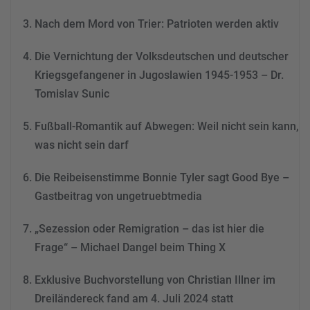
Akzeptieren
Nach dem Mord von Trier: Patrioten werden aktiv
powered by
Usercentrics
Consent Management
Die Vernichtung der Volksdeutschen und deutscher
Platform
&
eRecht24
Kriegsgefangener in Jugoslawien 1945-1953 – Dr.
Tomislav Sunic
Fußball-Romantik auf Abwegen: Weil nicht sein kann,
was nicht sein darf
Die Reibeisenstimme Bonnie Tyler sagt Good Bye –
Gastbeitrag von ungetruebtmedia
„Sezession oder Remigration – das ist hier die
Frage“ – Michael Dangel beim Thing X
Exklusive Buchvorstellung von Christian Illner im
Dreiländereck fand am 4. Juli 2024 statt