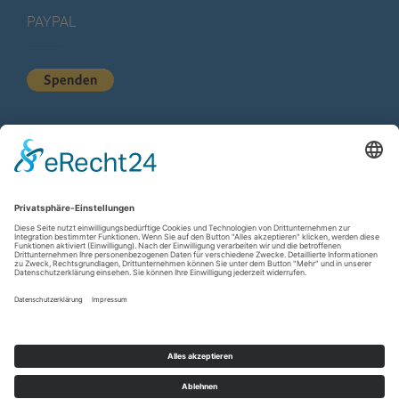
PAYPAL
KURZSTATISTIK
Total Views:
615.782
Besucher gesamt:
225.689
Gesamt Beiträge:
1.222