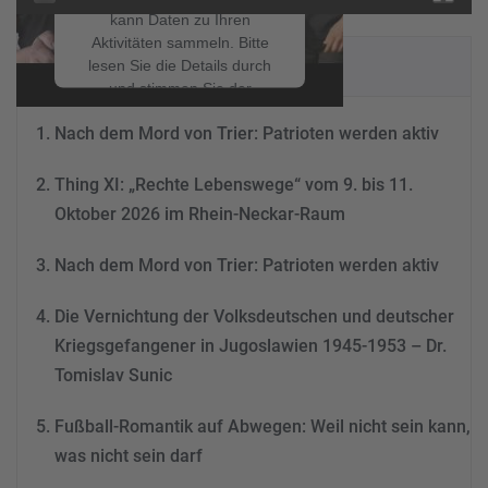
kann Daten zu Ihren
Aktivitäten sammeln. Bitte
NEUESTE BEITRÄGE
lesen Sie die Details durch
und stimmen Sie der
Nutzung des Service zu, um
Nach dem Mord von Trier: Patrioten werden aktiv
dieses Video anzusehen.
Thing XI: „Rechte Lebenswege“ vom 9. bis 11.
Mehr Informationen
Oktober 2026 im Rhein-Neckar-Raum
Akzeptieren
Nach dem Mord von Trier: Patrioten werden aktiv
powered by
Usercentrics
Consent Management
Die Vernichtung der Volksdeutschen und deutscher
Platform
&
eRecht24
Kriegsgefangener in Jugoslawien 1945-1953 – Dr.
Tomislav Sunic
Fußball-Romantik auf Abwegen: Weil nicht sein kann,
was nicht sein darf