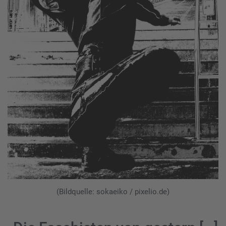
(Bildquelle: sokaeiko / pixelio.de)