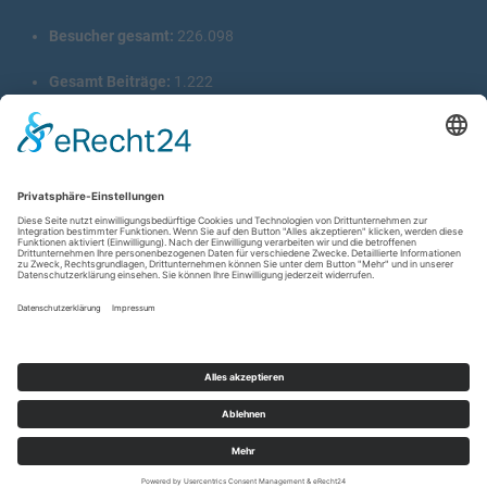
Besucher gesamt:
226.098
Gesamt Beiträge:
1.222
Copyright © 2026
wir-hn.de – wirland.eu
. All rights reserved.
Designed by
FameThemes