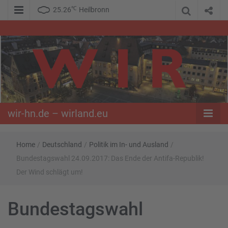
℃
25.26
Heilbronn
WIR – Das Nachrichtenportal der Opposition im Süden
wir-hn.de –
wirland.eu
wir-hn.de – wirland.eu
Home
/
Deutschland
/
Politik im In- und Ausland
/
Bundestagswahl 24.09.2017: Das Ende der Antifa-Republik!
Der Wind schlägt um!
Bundestagswahl