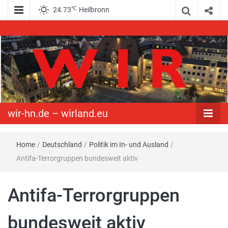
℃
24.73
Heilbronn
WIR – Das Nachrichtenportal der Opposition im Süden
wir-hn.de –
wirland.eu
wir-hn.de – wirland.eu
Home
/
Deutschland
/
Politik im In- und Ausland
/
Antifa-Terrorgruppen bundesweit aktiv
Antifa-Terrorgruppen
bundesweit aktiv