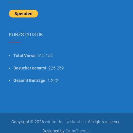
KURZSTATISTIK
Total Views:
615.154
Besucher gesamt:
225.259
Gesamt Beiträge:
1.222
Copyright © 2026
wir-hn.de – wirland.eu
. All rights reserved.
Designed by
FameThemes