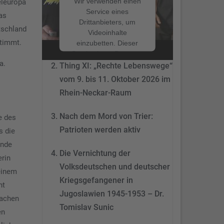
Wir verwenden einen
eleuropa
Service eines
as
Drittanbieters, um
Nach dem Mord von Trier:
tschland
Videoinhalte
Patrioten werden aktiv
timmt.
einzubetten. Dieser
Service kann Daten zu
a.
Ihren Aktivitäten
Thing XI: „Rechte Lebenswege“
sammeln. Bitte lesen
vom 9. bis 11. Oktober 2026 im
Sie die Details durch
Rhein-Neckar-Raum
und stimmen Sie der
Nutzung des Service
Nach dem Mord von Trier:
zu, um dieses Video
e des
anzusehen.
Patrioten werden aktiv
s die
ende
Mehr
Die Vernichtung der
Informationen
rin
Volksdeutschen und deutscher
einem
Akzeptieren
Kriegsgefangener in
ht
Jugoslawien 1945-1953 – Dr.
powered by
machen
Tomislav Sunic
Usercentrics Consent
en
Management Platform