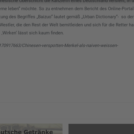
chinesische Oberschicht die Kanzlerin eines Deutschland versieht, in
rne leben“ möchte. So zu entnehmen dem Bericht des Online-Portal
ung des Begriffes „Baizuo“ lautet gemäß „Urban Dictionary“- so der
stler, die den Rest der Welt bemitleiden und sich für die Retter hal
‚Wirken‘ lässt sich kaum finden.
le170917663/Chinesen-verspotten-Merkel-als-naiven-weissen-