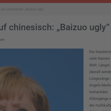
auf chinesisch: „Baizuo ugly“
f chinesisch: „Baizuo ugly“
nom
Die Kanzlerin
viele Namen 
Welt. Längst 
überall werd
Lobgesänge 
Angela Merk
humanitäre
Alleingänge w
der multikult