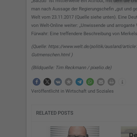
„Baizuo“ ist mittlerweile ein Attribut, mit dem die 
man nach Aussage der Regierungschefin „gut und ge
Welt vom 23.11.2017 (Quelle siehe unten). Eine Deut
von Welt-Online weiter: „Unwissende und arrogante We
Fürwahr: Eine treffendere Beschreibung von Merkels 
(Quelle: https://www.welt.de/politik/ausland/artic
Gutmenschen.html )
(Bildquelle: Tim Reckmann / pixelio.de)
Veröffentlicht in
Wirtschaft und Soziales
RELATED POSTS