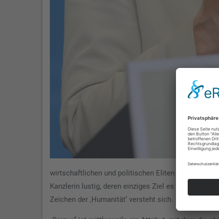
wirtschaftlichen und politischen Eliten um die KP
Kanzlerin lustig, deren einziges Ziel es zu sein sch
Zeichen der ‚Humanität‘ versteht sich.