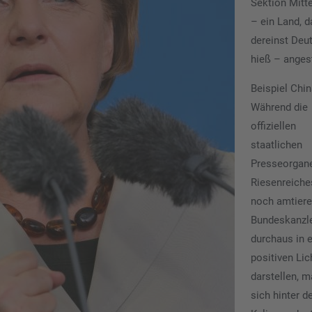
Sektion Mitt
– ein Land, d
dereinst Deu
hieß – anges
Beispiel Chin
Während die
offiziellen
staatlichen
Presseorgan
Riesenreiche
noch amtier
Bundeskanzle
durchaus in 
positiven Lic
darstellen, 
sich hinter d