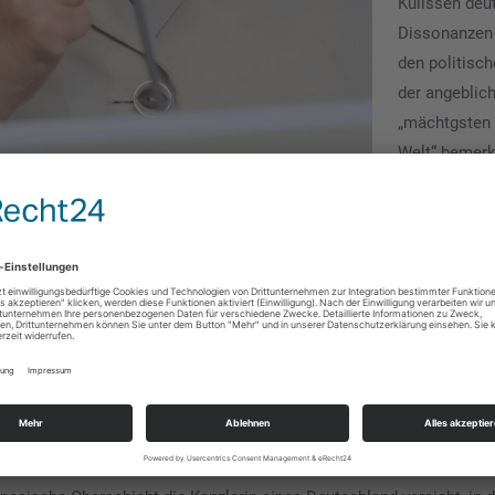
Kulissen deut
Dissonanzen
den politisch
der angeblic
„mächtgsten 
Welt“ bemerk
Nicht nur in 
kommunistis
Kaderschmie
wetzt man di
Messer gege
‚Buntlands An
nein: Auch di
 des großen Reiches der Mitte herum machen sich zunehmend über ei
eint, sich noch zu Lebzeiten ein eigenes Denkmal errichten zu wollen