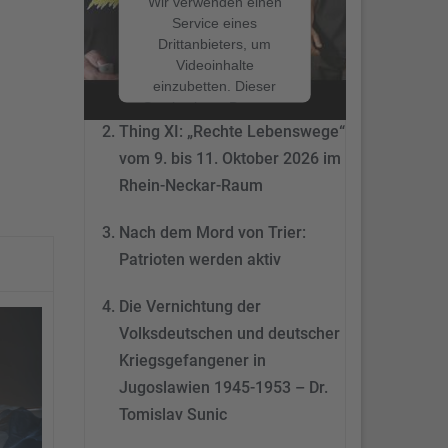
Wir verwenden einen
Service eines
Drittanbieters, um
Nach dem Mord von Trier:
Videoinhalte
Patrioten werden aktiv
einzubetten. Dieser
Service kann Daten zu
Ihren Aktivitäten
Thing XI: „Rechte Lebenswege“
sammeln. Bitte lesen
vom 9. bis 11. Oktober 2026 im
Sie die Details durch
Rhein-Neckar-Raum
und stimmen Sie der
Nutzung des Service
Nach dem Mord von Trier:
zu, um dieses Video
anzusehen.
Patrioten werden aktiv
Mehr
Die Vernichtung der
Informationen
Volksdeutschen und deutscher
Akzeptieren
Kriegsgefangener in
Jugoslawien 1945-1953 – Dr.
powered by
Tomislav Sunic
Usercentrics Consent
Management Platform