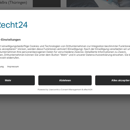
l um Thüringens
16. Juni 2022: Heilbronner
inister Georg Maier beim
Donnerstagsgespräche
er Titanen III in Brattendorf
isiert 3. Oktober nach
tsbeitrag)
Putin nach Den Haag? Weltfremde Forderungen
Selenskyj und von der L