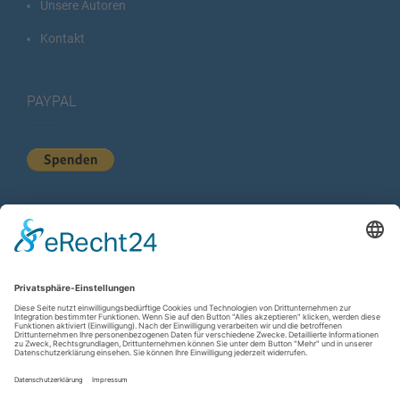
Unsere Autoren
Kontakt
PAYPAL
KURZSTATISTIK
Total Views:
613.924
Besucher gesamt:
224.244
Gesamt Beiträge:
1.222