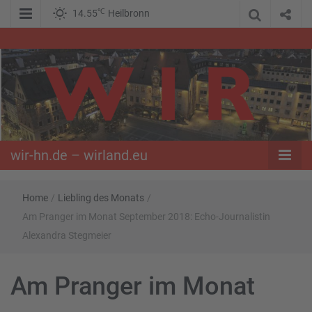
℃
14.55
Heilbronn
WIR – Das Nachrichtenportal der Opposition im Süden
wir-hn.de –
wirland.eu
wir-hn.de – wirland.eu
Home
/
Liebling des Monats
/
Am Pranger im Monat September 2018: Echo-Journalistin
Alexandra Stegmeier
Am Pranger im Monat