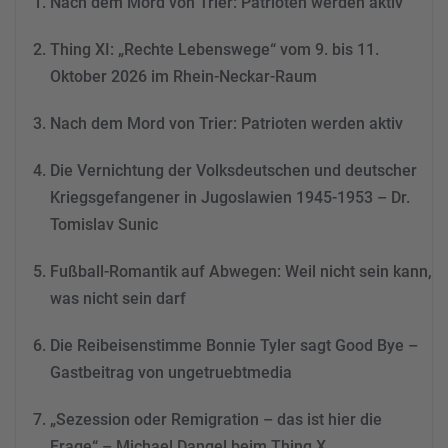
Nach dem Mord von Trier: Patrioten werden aktiv
dieses Video anzusehen.
Thing XI: „Rechte Lebenswege“ vom 9. bis 11.
Mehr Informationen
Oktober 2026 im Rhein-Neckar-Raum
Akzeptieren
Nach dem Mord von Trier: Patrioten werden aktiv
powered by
Usercentrics
Consent Management
Die Vernichtung der Volksdeutschen und deutscher
Platform
&
eRecht24
Kriegsgefangener in Jugoslawien 1945-1953 – Dr.
Tomislav Sunic
Fußball-Romantik auf Abwegen: Weil nicht sein kann,
was nicht sein darf
Die Reibeisenstimme Bonnie Tyler sagt Good Bye –
Gastbeitrag von ungetruebtmedia
„Sezession oder Remigration – das ist hier die
Frage“ – Michael Dangel beim Thing X