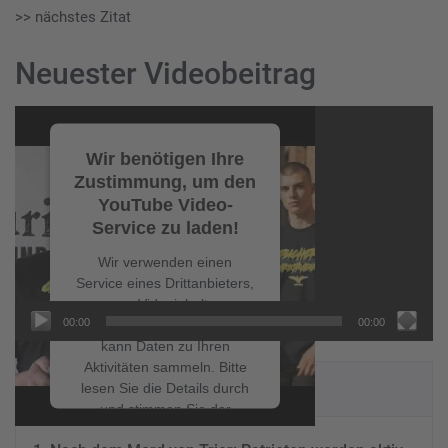
>> nächstes Zitat
Neuester Videobeitrag
Video-
Player
Wir benötigen Ihre
Zustimmung, um den
YouTube Video-
Service zu laden!
Wir verwenden einen
Service eines Drittanbieters,
um Videoinhalte
00:00
00:00
einzubetten. Dieser Service
kann Daten zu Ihren
Aktivitäten sammeln. Bitte
NEUESTE BEITRÄGE
lesen Sie die Details durch
und stimmen Sie der
Nutzung des Service zu, um