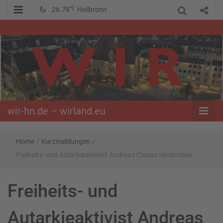
℃
26.78
Heilbronn
WIR – Das Nachrichtenportal der Opposition im Süden
wir-hn.de –
wirland.eu
wir-hn.de – wirland.eu
Home
/
Kurzmeldungen
/
Freiheits- und Autarkieaktivist Andreas Clauss verstorben
Freiheits- und
Autarkieaktivist Andreas