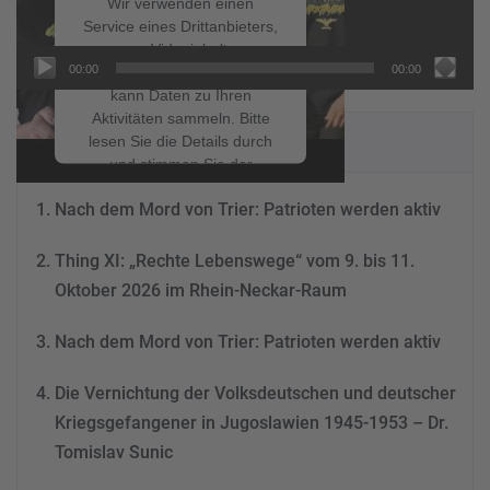
Wir verwenden einen
Service eines Drittanbieters,
um Videoinhalte
00:00
00:00
einzubetten. Dieser Service
kann Daten zu Ihren
Aktivitäten sammeln. Bitte
NEUESTE BEITRÄGE
lesen Sie die Details durch
und stimmen Sie der
Nutzung des Service zu, um
Nach dem Mord von Trier: Patrioten werden aktiv
dieses Video anzusehen.
Thing XI: „Rechte Lebenswege“ vom 9. bis 11.
Mehr Informationen
Oktober 2026 im Rhein-Neckar-Raum
Akzeptieren
Nach dem Mord von Trier: Patrioten werden aktiv
powered by
Usercentrics
Consent Management
Die Vernichtung der Volksdeutschen und deutscher
Platform
&
eRecht24
Kriegsgefangener in Jugoslawien 1945-1953 – Dr.
Tomislav Sunic