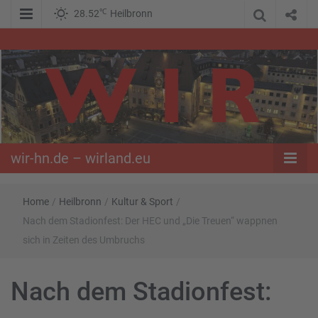
℃
28.52
Heilbronn
WIR – Das Nachrichtenportal der Opposition im Süden
wir-hn.de –
wirland.eu
wir-hn.de – wirland.eu
Home
/
Heilbronn
/
Kultur & Sport
/
Nach dem Stadionfest: Der HEC und „Die Treuen“ wappnen
sich in Zeiten des Umbruchs
Nach dem Stadionfest: