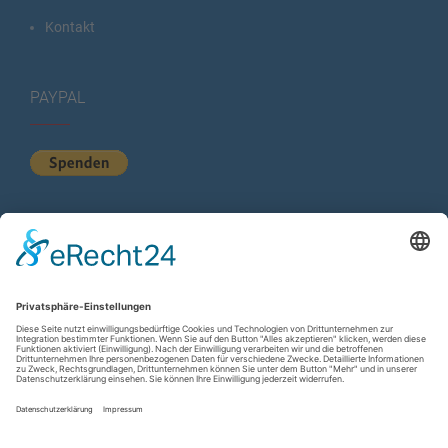
Kontakt
PAYPAL
KURZSTATISTIK
Total Views:
614.217
Besucher gesamt:
224.529
Gesamt Beiträge:
1.222