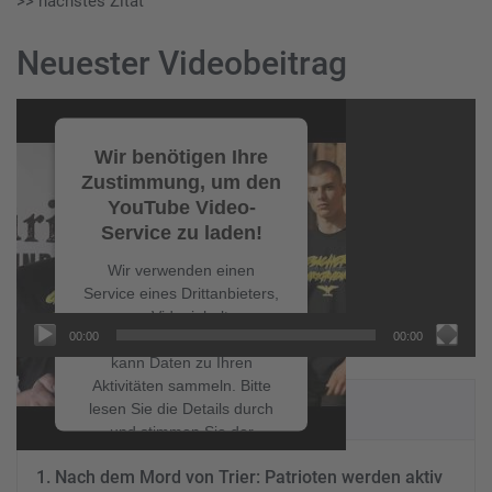
>> nächstes Zitat
Neuester Videobeitrag
Video-
Player
Wir benötigen Ihre
Zustimmung, um den
YouTube Video-
Service zu laden!
Wir verwenden einen
Service eines Drittanbieters,
um Videoinhalte
00:00
00:00
einzubetten. Dieser Service
kann Daten zu Ihren
Aktivitäten sammeln. Bitte
NEUESTE BEITRÄGE
lesen Sie die Details durch
und stimmen Sie der
Nutzung des Service zu, um
Nach dem Mord von Trier: Patrioten werden aktiv
dieses Video anzusehen.