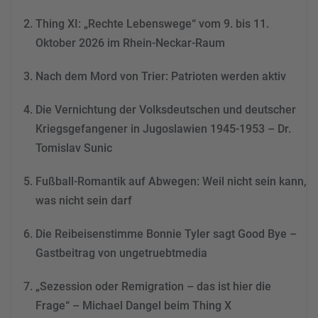
Thing XI: „Rechte Lebenswege“ vom 9. bis 11.
Mehr Informationen
Oktober 2026 im Rhein-Neckar-Raum
Akzeptieren
Nach dem Mord von Trier: Patrioten werden aktiv
powered by
Usercentrics
Consent Management
Die Vernichtung der Volksdeutschen und deutscher
Platform
&
eRecht24
Kriegsgefangener in Jugoslawien 1945-1953 – Dr.
Tomislav Sunic
Fußball-Romantik auf Abwegen: Weil nicht sein kann,
was nicht sein darf
Die Reibeisenstimme Bonnie Tyler sagt Good Bye –
Gastbeitrag von ungetruebtmedia
„Sezession oder Remigration – das ist hier die
Frage“ – Michael Dangel beim Thing X