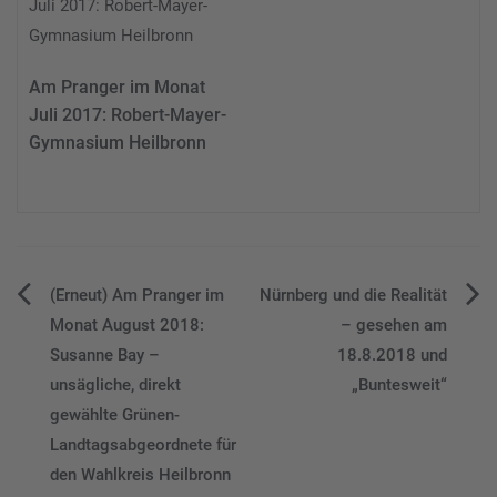
Am Pranger im Monat
Juli 2017: Robert-Mayer-
Gymnasium Heilbronn
Beitragsnavigation
(Erneut) Am Pranger im
Nürnberg und die Realität
Monat August 2018:
– gesehen am
Susanne Bay –
18.8.2018 und
unsägliche, direkt
„Buntesweit“
gewählte Grünen-
Landtagsabgeordnete für
den Wahlkreis Heilbronn