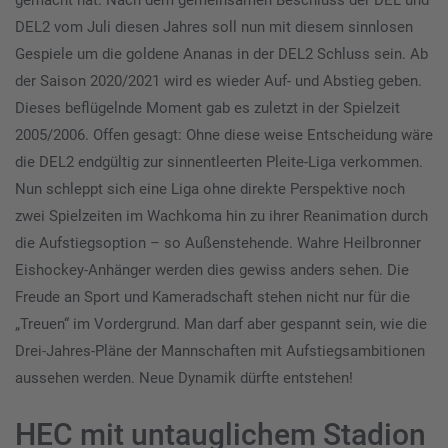
gemacht hat. Nach dem gemeinsamen Beschluss der DEL und
DEL2 vom Juli diesen Jahres soll nun mit diesem sinnlosen
Gespiele um die goldene Ananas in der DEL2 Schluss sein. Ab
der Saison 2020/2021 wird es wieder Auf- und Abstieg geben.
Dieses beflügelnde Moment gab es zuletzt in der Spielzeit
2005/2006. Offen gesagt: Ohne diese weise Entscheidung wäre
die DEL2 endgültig zur sinnentleerten Pleite-Liga verkommen.
Nun schleppt sich eine Liga ohne direkte Perspektive noch
zwei Spielzeiten im Wachkoma hin zu ihrer Reanimation durch
die Aufstiegsoption – so Außenstehende. Wahre Heilbronner
Eishockey-Anhänger werden dies gewiss anders sehen. Die
Freude an Sport und Kameradschaft stehen nicht nur für die
„Treuen“ im Vordergrund. Man darf aber gespannt sein, wie die
Drei-Jahres-Pläne der Mannschaften mit Aufstiegsambitionen
aussehen werden. Neue Dynamik dürfte entstehen!
HEC mit untauglichem Stadion