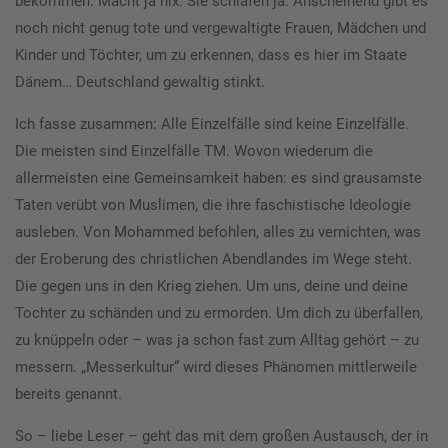
bekommen. Macht ja nix. Sie schlafen ja. Anscheinend gibt es
noch nicht genug tote und vergewaltigte Frauen, Mädchen und
Kinder und Töchter, um zu erkennen, dass es hier im Staate
Dänem… Deutschland gewaltig stinkt.
Ich fasse zusammen: Alle Einzelfälle sind keine Einzelfälle.
Die meisten sind Einzelfälle TM. Wovon wiederum die
allermeisten eine Gemeinsamkeit haben: es sind grausamste
Taten verübt von Muslimen, die ihre faschistische Ideologie
ausleben. Von Mohammed befohlen, alles zu vernichten, was
der Eroberung des christlichen Abendlandes im Wege steht.
Die gegen uns in den Krieg ziehen. Um uns, deine und deine
Tochter zu schänden und zu ermorden. Um dich zu überfallen,
zu knüppeln oder – was ja schon fast zum Alltag gehört – zu
messern. „Messerkultur“ wird dieses Phänomen mittlerweile
bereits genannt.
So – liebe Leser – geht das mit dem großen Austausch, der in