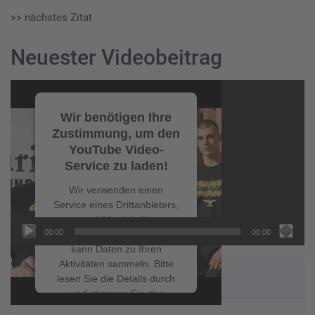
>> nächstes Zitat
Neuester Videobeitrag
Video-
Player
Wir benötigen Ihre
Zustimmung, um den
YouTube Video-
Service zu laden!
Wir verwenden einen
Service eines Drittanbieters,
um Videoinhalte
00:00
00:00
einzubetten. Dieser Service
kann Daten zu Ihren
Aktivitäten sammeln. Bitte
NEUESTE BEITRÄGE
lesen Sie die Details durch
und stimmen Sie der
Nutzung des Service zu, um