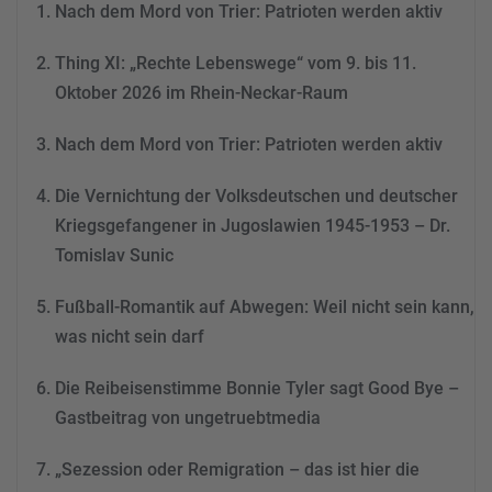
Nach dem Mord von Trier: Patrioten werden aktiv
dieses Video anzusehen.
Thing XI: „Rechte Lebenswege“ vom 9. bis 11.
Mehr Informationen
Oktober 2026 im Rhein-Neckar-Raum
Akzeptieren
Nach dem Mord von Trier: Patrioten werden aktiv
powered by
Usercentrics
Consent Management
Die Vernichtung der Volksdeutschen und deutscher
Platform
&
eRecht24
Kriegsgefangener in Jugoslawien 1945-1953 – Dr.
Tomislav Sunic
Fußball-Romantik auf Abwegen: Weil nicht sein kann,
was nicht sein darf
Die Reibeisenstimme Bonnie Tyler sagt Good Bye –
Gastbeitrag von ungetruebtmedia
„Sezession oder Remigration – das ist hier die