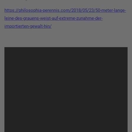
https://philosophia-perennis.com/2018/05/23/50-meter-lange-
leine-des-grauens-weist-auf-extreme-zunahme-der-
importierten-gewalt-hin/