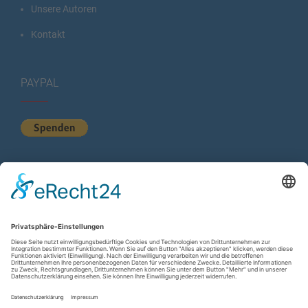
Unsere Autoren
Kontakt
PAYPAL
KURZSTATISTIK
Total Views:
614.167
Besucher gesamt:
224.479
Gesamt Beiträge:
1.222