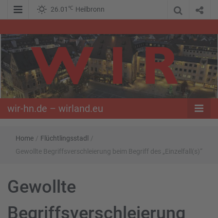
℃
26.01
Heilbronn
WIR – Das Nachrichtenportal der Opposition im Süden
wir-hn.de –
wirland.eu
wir-hn.de – wirland.eu
Home
/
Flüchtlingsstadl
/
Gewollte Begriffsverschleierung beim Begriff des „Einzelfall(s)“
Gewollte
Begriffsverschleierung