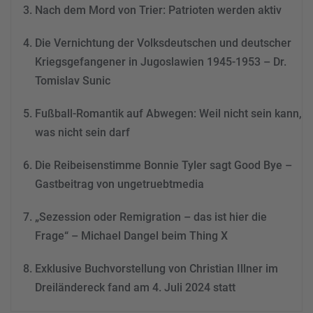
Nach dem Mord von Trier: Patrioten werden aktiv
powered by
Usercentrics
Consent Management
Die Vernichtung der Volksdeutschen und deutscher
Platform
&
eRecht24
Kriegsgefangener in Jugoslawien 1945-1953 – Dr.
Tomislav Sunic
Fußball-Romantik auf Abwegen: Weil nicht sein kann,
was nicht sein darf
Die Reibeisenstimme Bonnie Tyler sagt Good Bye –
Gastbeitrag von ungetruebtmedia
„Sezession oder Remigration – das ist hier die
Frage“ – Michael Dangel beim Thing X
Exklusive Buchvorstellung von Christian Illner im
Dreiländereck fand am 4. Juli 2024 statt