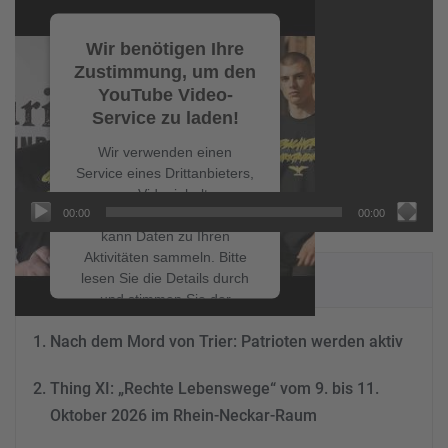
Video-
Player
Wir benötigen Ihre
Zustimmung, um den
YouTube Video-
Service zu laden!
Wir verwenden einen
Service eines Drittanbieters,
um Videoinhalte
00:00
00:00
einzubetten. Dieser Service
kann Daten zu Ihren
Aktivitäten sammeln. Bitte
NEUESTE BEITRÄGE
lesen Sie die Details durch
und stimmen Sie der
Nutzung des Service zu, um
Nach dem Mord von Trier: Patrioten werden aktiv
dieses Video anzusehen.
Thing XI: „Rechte Lebenswege“ vom 9. bis 11.
Mehr Informationen
Oktober 2026 im Rhein-Neckar-Raum
Akzeptieren