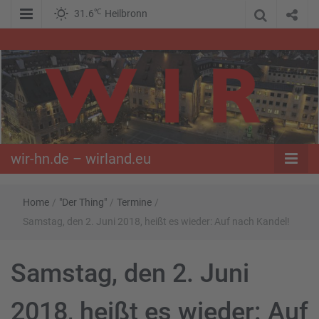
℃
31.6
Heilbronn
WIR – Das Nachrichtenportal der Opposition im Süden
wir-hn.de –
wirland.eu
wir-hn.de – wirland.eu
Home
/
"Der Thing"
/
Termine
/
Samstag, den 2. Juni 2018, heißt es wieder: Auf nach Kandel!
Samstag, den 2. Juni
2018, heißt es wieder: Auf