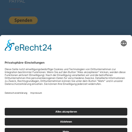
PAYPAL
KURZSTATISTIK
Total Views:
615.615
Besucher gesamt:
225.583
Gesamt Beiträge:
1.222
Copyright © 2026
wir-hn.de – wirland.eu
. All rights reserved.