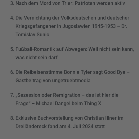
Nach dem Mord von Trier: Patrioten werden aktiv
powered by
Usercentrics
Consent Management
Die Vernichtung der Volksdeutschen und deutscher
Platform
&
eRecht24
Kriegsgefangener in Jugoslawien 1945-1953 – Dr.
Tomislav Sunic
Fußball-Romantik auf Abwegen: Weil nicht sein kann,
was nicht sein darf
Die Reibeisenstimme Bonnie Tyler sagt Good Bye –
Gastbeitrag von ungetruebtmedia
„Sezession oder Remigration – das ist hier die
Frage“ – Michael Dangel beim Thing X
Exklusive Buchvorstellung von Christian Illner im
Dreiländereck fand am 4. Juli 2024 statt