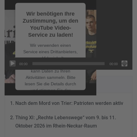
Video-
Player
Wir benötigen Ihre
Zustimmung, um den
YouTube Video-
Service zu laden!
Wir verwenden einen
Service eines Drittanbieters,
um Videoinhalte
00:00
00:00
einzubetten. Dieser Service
kann Daten zu Ihren
Aktivitäten sammeln. Bitte
NEUESTE BEITRÄGE
lesen Sie die Details durch
und stimmen Sie der
Nutzung des Service zu, um
Nach dem Mord von Trier: Patrioten werden aktiv
dieses Video anzusehen.
Thing XI: „Rechte Lebenswege“ vom 9. bis 11.
Mehr Informationen
Oktober 2026 im Rhein-Neckar-Raum
Akzeptieren