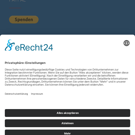
KURZSTATISTIK
Total Views:
613.531
Besucher gesamt:
223.900
Gesamt Beiträge:
1.222
Copyright © 2026
wir-hn.de – wirland.eu
. All rights reserved.