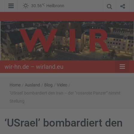
℃
30.56
Heilbronn
WIR – Das Nachrichtenportal der Opposition im Süden
wir-hn.de –
wirland.eu
wir-hn.de – wirland.eu
Home
/
Ausland
/
Blog
/
Video
/
‘USrael’ bombardiert den Iran – der “rosarote Panzer” nimmt
Stellung
‘USrael’ bombardiert den