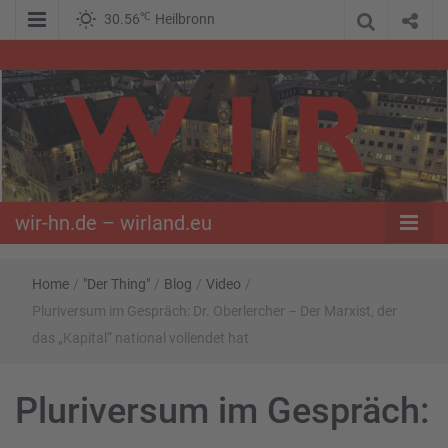
℃
30.56
Heilbronn
WIR – Das Nachrichtenportal der Opposition im Süden
wir-hn.de –
wirland.eu
wir-hn.de – wirland.eu
Home
/
"Der Thing"
/
Blog
/
Video
/
Pluriversum im Gespräch: Dr. Oberlercher – Der Marxist, der
das „Kapital“ national vollendet hat
Pluriversum im Gespräch: