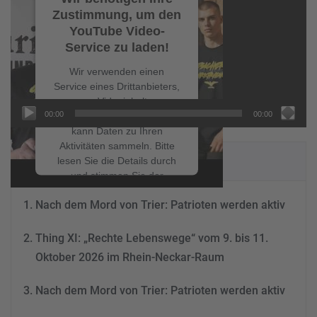
Zustimmung, um den
YouTube Video-
Service zu laden!
Wir verwenden einen
Service eines Drittanbieters,
um Videoinhalte
00:00
00:00
einzubetten. Dieser Service
kann Daten zu Ihren
Aktivitäten sammeln. Bitte
NEUESTE BEITRÄGE
lesen Sie die Details durch
und stimmen Sie der
Nutzung des Service zu, um
Nach dem Mord von Trier: Patrioten werden aktiv
dieses Video anzusehen.
Thing XI: „Rechte Lebenswege“ vom 9. bis 11.
Mehr Informationen
Oktober 2026 im Rhein-Neckar-Raum
Akzeptieren
Nach dem Mord von Trier: Patrioten werden aktiv
powered by
Usercentrics