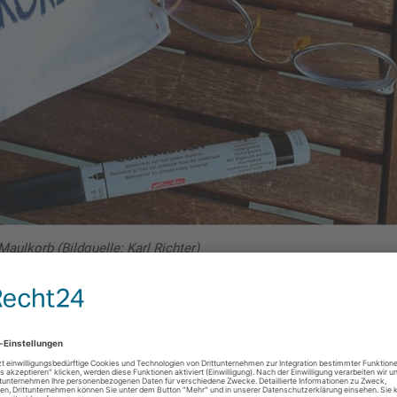
aulkorb (Bildquelle: Karl Richter)
wa in der Metternich-Ära – wußten wenigstens noch, daß sie gekneb
020 weiß das nicht mehr. Voller Inbrunst läßt er sich den Maulkor
n machen. Nichts anderes ist mit dem medizinisch völlig nutzlose