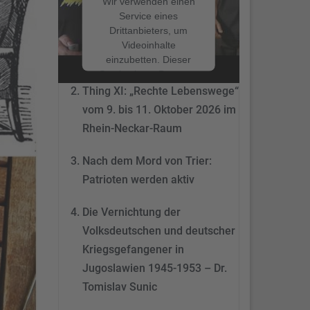
Wir verwenden einen
Service eines
Drittanbieters, um
Nach dem Mord von Trier:
Videoinhalte
Patrioten werden aktiv
einzubetten. Dieser
Service kann Daten zu
Ihren Aktivitäten
Thing XI: „Rechte Lebenswege“
sammeln. Bitte lesen
vom 9. bis 11. Oktober 2026 im
Sie die Details durch
Rhein-Neckar-Raum
und stimmen Sie der
Nutzung des Service
Nach dem Mord von Trier:
zu, um dieses Video
anzusehen.
Patrioten werden aktiv
Mehr
Die Vernichtung der
Informationen
Volksdeutschen und deutscher
Akzeptieren
Kriegsgefangener in
Jugoslawien 1945-1953 – Dr.
powered by
Tomislav Sunic
Usercentrics Consent
Management Platform