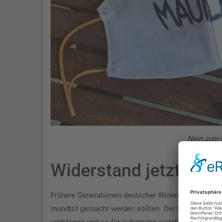
Nein zum M
Widerstand jetzt!
Frühere Generationen deutscher Widerständler – et
mundtot gemacht werden sollten. Der Schlafmichel 2
umhängen und so für jedermann sichtbar zum Helote