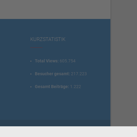
KURZSTATISTIK
Total Views:
605.754
Besucher gesamt:
217.223
Gesamt Beiträge:
1.222
Designed by
FameThemes