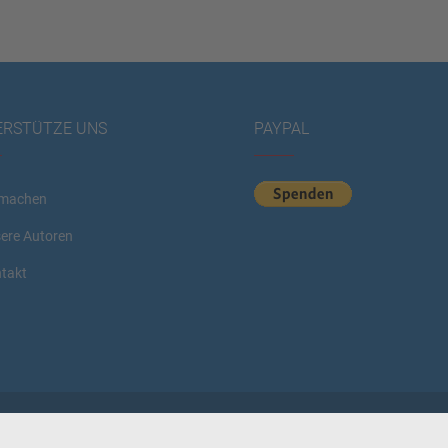
ERSTÜTZE UNS
PAYPAL
machen
ere Autoren
takt
rved.