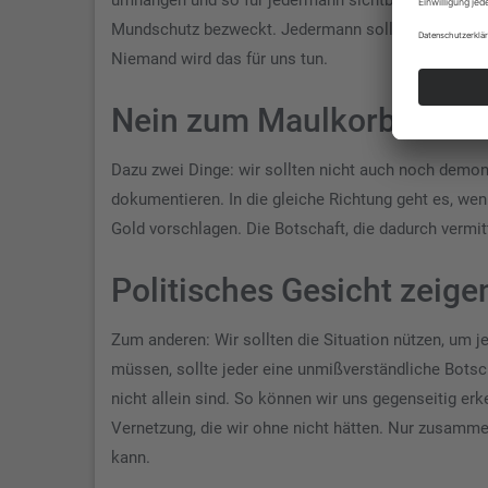
Mundschutz bezweckt. Jedermann soll sehen, daß wir 
Niemand wird das für uns tun.
Nein zum Maulkorb!
Dazu zwei Dinge: wir sollten nicht auch noch demon
dokumentieren. In die gleiche Richtung geht es, we
Gold vorschlagen. Die Botschaft, die dadurch vermit
Politisches Gesicht zeig
Zum anderen: Wir sollten die Situation nützen, um j
müssen, sollte jeder eine unmißverständliche Botsc
nicht allein sind. So können wir uns gegenseitig 
Vernetzung, die wir ohne nicht hätten. Nur zusammen
kann.