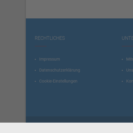
RECHTLICHES
UNT
Impressum
Mit
Datenschutzerklärung
Uns
Cookie-Einstellungen
Kon
Copyright © 2026
wir-hn.de – wirland.eu
. All rights rese