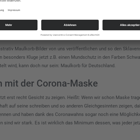
ein Sklavenvolk sind. Es ist an uns, uns die Freiheit zurückzuhole
strativ Maulkorb-Bilder von uns veröffentlichen und so den Sklaven
nn besonders Kluge jetzt z.B. einen Mundschutz in den Farben Schwa
telt wird, kann doch nur sein: Maulkorb für Deutschland.
en mit der Corona-Maske
etzt erst recht Gesicht zu zeigen. Heißt: Wenn wir schon Maske trag
haft auf seine schreiben und so anderen Gleichgesinnten zeigen, da
erkennen und haben dank des Coronawahns sogar noch eine Möglichke
 sind wir stark. Es ist wirklich das Minimum dessen, was jeder jetz