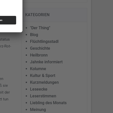
n.
KATEGORIEN
"Der Thing"
Blog
status
Flüchtlingsstadl
rz-Rot-
Geschichte
Heilbronn
Jahnke informiert
Kolumne
Kultur & Sport
en
Kurzmeldungen
ß sie
Leseecke
it der
Leserstimmen
t tun
Liebling des Monats
Meinung