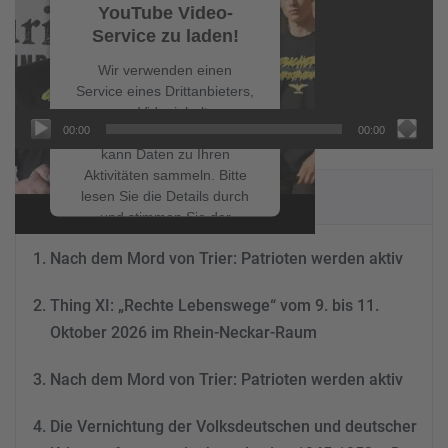
YouTube Video-
Service zu laden!
Wir verwenden einen
Service eines Drittanbieters,
um Videoinhalte
00:00
00:00
einzubetten. Dieser Service
kann Daten zu Ihren
Aktivitäten sammeln. Bitte
NEUESTE BEITRÄGE
lesen Sie die Details durch
und stimmen Sie der
Nutzung des Service zu, um
Nach dem Mord von Trier: Patrioten werden aktiv
dieses Video anzusehen.
Thing XI: „Rechte Lebenswege“ vom 9. bis 11.
Mehr Informationen
Oktober 2026 im Rhein-Neckar-Raum
Akzeptieren
Nach dem Mord von Trier: Patrioten werden aktiv
powered by
Usercentrics
Consent Management
Die Vernichtung der Volksdeutschen und deutscher
Platform
&
eRecht24