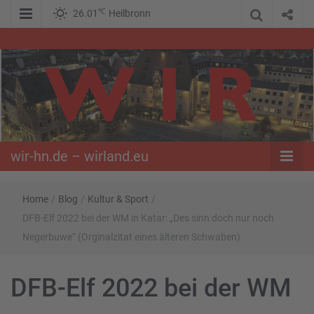
℃
26.01
Heilbronn
WIR – Das Nachrichtenportal der Opposition im Süden
wir-hn.de –
wirland.eu
wir-hn.de – wirland.eu
Home
/
Blog
/
Kultur & Sport
/
DFB-Elf 2022 bei der WM in Katar: „Des sinn doch nur noch
Negerbuwe“ (Orginalzitat eines älteren Schwaben)
DFB-Elf 2022 bei der WM