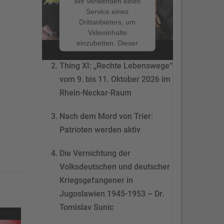
Wir verwenden einen
Service eines
Drittanbieters, um
Nach dem Mord von Trier:
Videoinhalte
Patrioten werden aktiv
einzubetten. Dieser
Service kann Daten zu
Ihren Aktivitäten
Thing XI: „Rechte Lebenswege“
sammeln. Bitte lesen
vom 9. bis 11. Oktober 2026 im
Sie die Details durch
Rhein-Neckar-Raum
und stimmen Sie der
Nutzung des Service
Nach dem Mord von Trier:
zu, um dieses Video
anzusehen.
Patrioten werden aktiv
Mehr
Die Vernichtung der
Informationen
Volksdeutschen und deutscher
Akzeptieren
Kriegsgefangener in
Jugoslawien 1945-1953 – Dr.
powered by
Tomislav Sunic
Usercentrics Consent
Management Platform