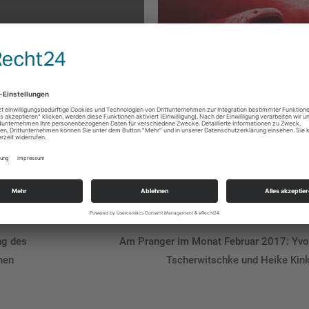
 der Gesellschaft | Die
Am Pranger im Monat Oktobe
hte der „Political
2021: Der neue Leviathan
ness“ | Frankfurter Schule
ng des
Am Pranger im Monat Februar 2017: Yv
hen
Tscherwitschke und Heike Kin