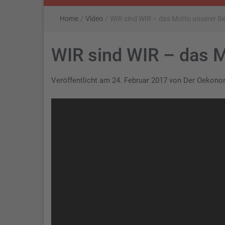
Home
/
Video
/
WIR sind WIR – das Motto unserer 
WIR sind WIR – das 
Veröffentlicht am
24. Februar 2017
von
Der Oekon