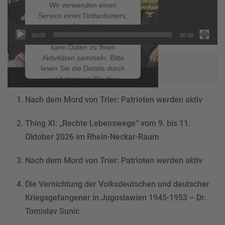
Wir verwenden einen
Service eines Drittanbieters,
um Videoinhalte
00:00
00:00
einzubetten. Dieser Service
kann Daten zu Ihren
Aktivitäten sammeln. Bitte
NEUESTE BEITRÄGE
lesen Sie die Details durch
und stimmen Sie der
Nutzung des Service zu, um
Nach dem Mord von Trier: Patrioten werden aktiv
dieses Video anzusehen.
Thing XI: „Rechte Lebenswege“ vom 9. bis 11.
Mehr Informationen
Oktober 2026 im Rhein-Neckar-Raum
Akzeptieren
Nach dem Mord von Trier: Patrioten werden aktiv
powered by
Usercentrics
Consent Management
Die Vernichtung der Volksdeutschen und deutscher
Platform
&
eRecht24
Kriegsgefangener in Jugoslawien 1945-1953 – Dr.
Tomislav Sunic