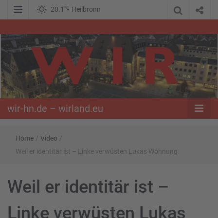
℃
20.1
Heilbronn
WIR – Das Nachrichtenportal der Opposition im Süden
wir-hn.de –
wirland.eu
wir-hn.de – wirland.eu
Home
/
Video
/
Weil er identitär ist – Linke verwüsten Lukas Wohnung
Weil er identitär ist –
Linke verwüsten Lukas