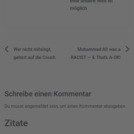
eine andere Welt ist
möglich
Beitragsnavigation
Wer nicht mitsingt,
Muhammad Ali was a
gehört auf die Couch
RACIST — & That’s A-OK!
Schreibe einen Kommentar
Du musst
angemeldet
sein, um einen Kommentar abzugeben.
Zitate