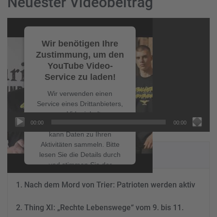
Neuester Videobeitrag
Video-
Player
Wir benötigen Ihre
Zustimmung, um den
YouTube Video-
Service zu laden!
Wir verwenden einen
Service eines Drittanbieters,
um Videoinhalte
00:00
00:00
einzubetten. Dieser Service
kann Daten zu Ihren
Aktivitäten sammeln. Bitte
NEUESTE BEITRÄGE
lesen Sie die Details durch
und stimmen Sie der
Nutzung des Service zu, um
Nach dem Mord von Trier: Patrioten werden aktiv
dieses Video anzusehen.
Thing XI: „Rechte Lebenswege“ vom 9. bis 11.
Mehr Informationen