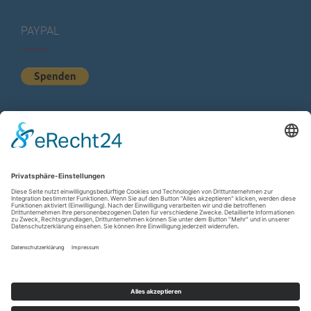
PAYPAL
KURZSTATISTIK
Total Views:
615.837
Besucher gesamt:
225.742
Gesamt Beiträge:
1.222