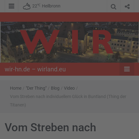
℃
22
Heilbronn
WIR – Das Nachrichtenportal der Opposition im Süden
wir-hn.de –
wirland.eu
wir-hn.de – wirland.eu
Home
/
"Der Thing"
/
Blog
/
Video
/
Vom Streben nach individuellem Glück in Buntland (Thing der
Titanen)
Vom Streben nach