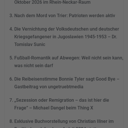
Oktober 2026 im Rhein-Neckar-Raum
Akzeptieren
Nach dem Mord von Trier: Patrioten werden aktiv
powered by
Usercentrics
Consent Management
Die Vernichtung der Volksdeutschen und deutscher
Platform
&
eRecht24
Kriegsgefangener in Jugoslawien 1945-1953 – Dr.
Tomislav Sunic
Fußball-Romantik auf Abwegen: Weil nicht sein kann,
was nicht sein darf
Die Reibeisenstimme Bonnie Tyler sagt Good Bye –
Gastbeitrag von ungetruebtmedia
„Sezession oder Remigration – das ist hier die
Frage“ – Michael Dangel beim Thing X
Exklusive Buchvorstellung von Christian Illner im