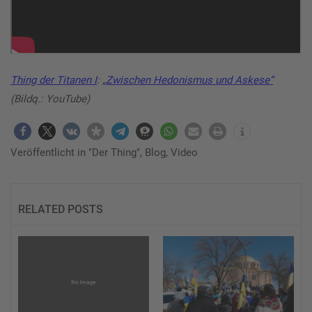
Thing der Titanen I
: „
Zwischen Hedonismus und Askese“
(Bildq.: YouTube)
Veröffentlicht in
"Der Thing"
,
Blog
,
Video
RELATED POSTS