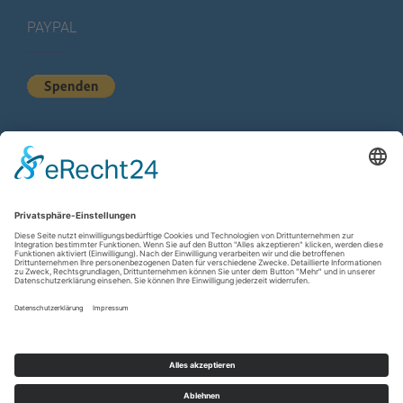
PAYPAL
KURZSTATISTIK
Total Views:
615.241
Besucher gesamt:
225.319
Gesamt Beiträge:
1.222