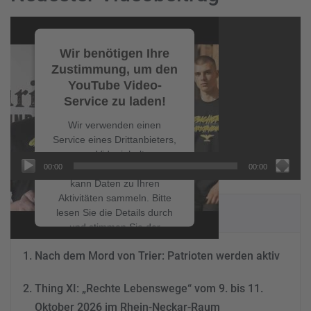
Video-
Player
Wir benötigen Ihre
Zustimmung, um den
YouTube Video-
Service zu laden!
Wir verwenden einen
Service eines Drittanbieters,
um Videoinhalte
00:00
00:00
einzubetten. Dieser Service
kann Daten zu Ihren
Aktivitäten sammeln. Bitte
NEUESTE BEITRÄGE
lesen Sie die Details durch
und stimmen Sie der
Nutzung des Service zu, um
Nach dem Mord von Trier: Patrioten werden aktiv
dieses Video anzusehen.
Thing XI: „Rechte Lebenswege“ vom 9. bis 11.
Mehr Informationen
Oktober 2026 im Rhein-Neckar-Raum