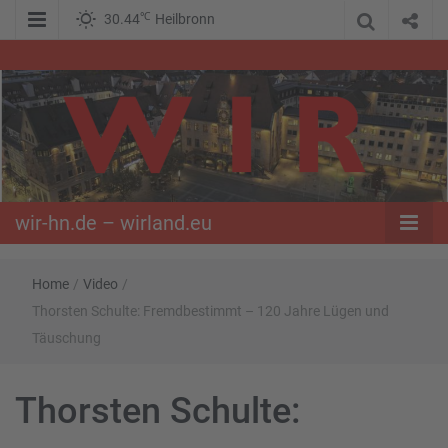
℃
30.44
Heilbronn
WIR – Das Nachrichtenportal der Opposition im Süden
wir-hn.de –
wirland.eu
wir-hn.de – wirland.eu
Home
/
Video
/
Thorsten Schulte: Fremdbestimmt – 120 Jahre Lügen und
Täuschung
Thorsten Schulte: