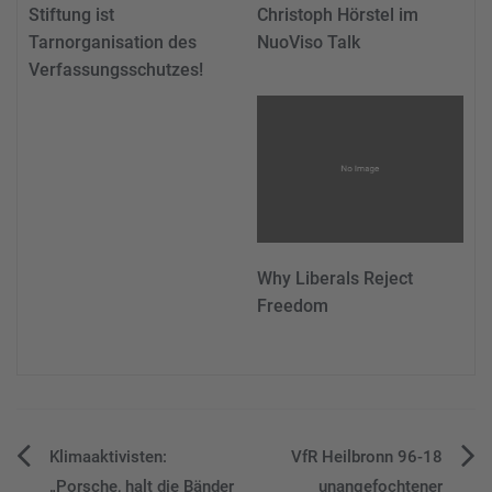
Stiftung ist
Christoph Hörstel im
Tarnorganisation des
NuoViso Talk
Verfassungsschutzes!
Why Liberals Reject
Freedom
Beitragsnavigation
Klimaaktivisten:
VfR Heilbronn 96-18
„Porsche, halt die Bänder
unangefochtener