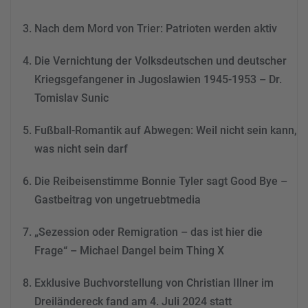
Akzeptieren
Nach dem Mord von Trier: Patrioten werden aktiv
powered by
Usercentrics
Consent Management
Die Vernichtung der Volksdeutschen und deutscher
Platform
&
eRecht24
Kriegsgefangener in Jugoslawien 1945-1953 – Dr.
Tomislav Sunic
Fußball-Romantik auf Abwegen: Weil nicht sein kann,
was nicht sein darf
Die Reibeisenstimme Bonnie Tyler sagt Good Bye –
Gastbeitrag von ungetruebtmedia
„Sezession oder Remigration – das ist hier die
Frage“ – Michael Dangel beim Thing X
Exklusive Buchvorstellung von Christian Illner im
Dreiländereck fand am 4. Juli 2024 statt