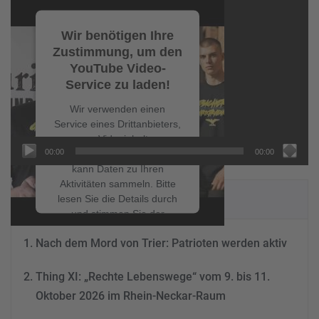
Video-
Player
Wir benötigen Ihre
Zustimmung, um den
YouTube Video-
Service zu laden!
Wir verwenden einen
Service eines Drittanbieters,
um Videoinhalte
00:00
00:00
einzubetten. Dieser Service
kann Daten zu Ihren
Aktivitäten sammeln. Bitte
NEUESTE BEITRÄGE
lesen Sie die Details durch
und stimmen Sie der
Nutzung des Service zu, um
Nach dem Mord von Trier: Patrioten werden aktiv
dieses Video anzusehen.
Thing XI: „Rechte Lebenswege“ vom 9. bis 11.
Mehr Informationen
Oktober 2026 im Rhein-Neckar-Raum
Akzeptieren