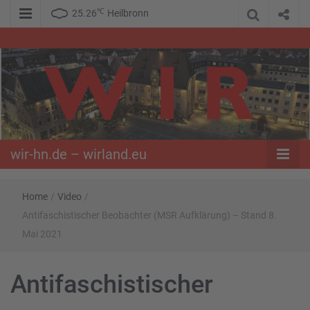
℃
25.26
Heilbronn
WIR – Das Nachrichtenportal der Opposition im Süden
wir-hn.de –
wirland.eu
wir-hn.de – wirland.eu
Home
/
Video
/
Antifaschistischer Beobachter (MSR Aufklärung) – Stand 8.
Mai 2021
Antifaschistischer