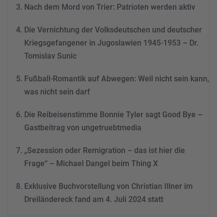
Nach dem Mord von Trier: Patrioten werden aktiv
powered by
Usercentrics
Consent Management
Die Vernichtung der Volksdeutschen und deutscher
Platform
&
eRecht24
Kriegsgefangener in Jugoslawien 1945-1953 – Dr.
Tomislav Sunic
Fußball-Romantik auf Abwegen: Weil nicht sein kann,
was nicht sein darf
Die Reibeisenstimme Bonnie Tyler sagt Good Bye –
Gastbeitrag von ungetruebtmedia
„Sezession oder Remigration – das ist hier die
Frage“ – Michael Dangel beim Thing X
Exklusive Buchvorstellung von Christian Illner im
Dreiländereck fand am 4. Juli 2024 statt