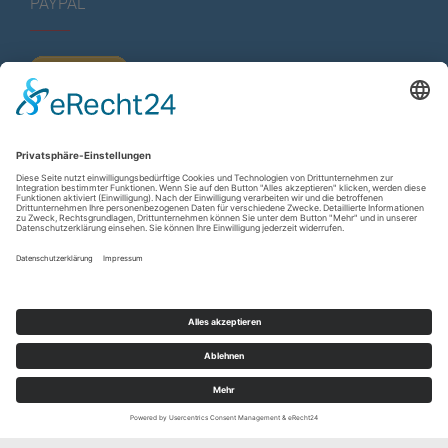
PAYPAL
KURZSTATISTIK
Total Views:
616.242
Besucher gesamt:
226.053
Gesamt Beiträge:
1.222
Copyright © 2026
wir-hn.de – wirland.eu
. All rights reserved.