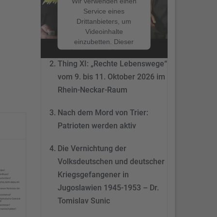
Wir verwenden einen
Service eines
Drittanbieters, um
Nach dem Mord von Trier:
Videoinhalte
Patrioten werden aktiv
einzubetten. Dieser
Service kann Daten zu
Ihren Aktivitäten
Thing XI: „Rechte Lebenswege“
sammeln. Bitte lesen
vom 9. bis 11. Oktober 2026 im
Sie die Details durch
Rhein-Neckar-Raum
und stimmen Sie der
Nutzung des Service
Nach dem Mord von Trier:
zu, um dieses Video
anzusehen.
Patrioten werden aktiv
Mehr
Die Vernichtung der
Informationen
Volksdeutschen und deutscher
Akzeptieren
Kriegsgefangener in
Jugoslawien 1945-1953 – Dr.
powered by
Tomislav Sunic
Usercentrics Consent
Management Platform