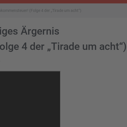
inkommensteuer! (Folge 4 der „Tirade um acht“)
iges Ärgernis
lge 4 der „Tirade um acht“)
m