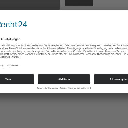
10 Fragen an den „Volkslehrer
ller zündelt für den
beim „Thing der Titanen“
krieg
d
Donnerstag, den 11. Februar 2021: „Nach Corona: D
eine neue Enteignung?“ – Livestream ab 20