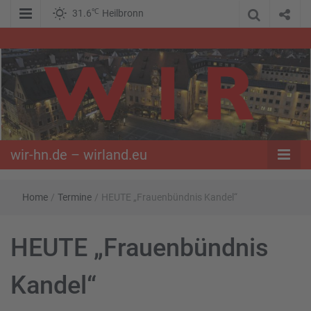
℃
31.6
Heilbronn
WIR – Das Nachrichtenportal der Opposition im Süden
wir-hn.de –
wirland.eu
wir-hn.de – wirland.eu
Home
/
Termine
/
HEUTE „Frauenbündnis Kandel“
HEUTE „Frauenbündnis
Kandel“