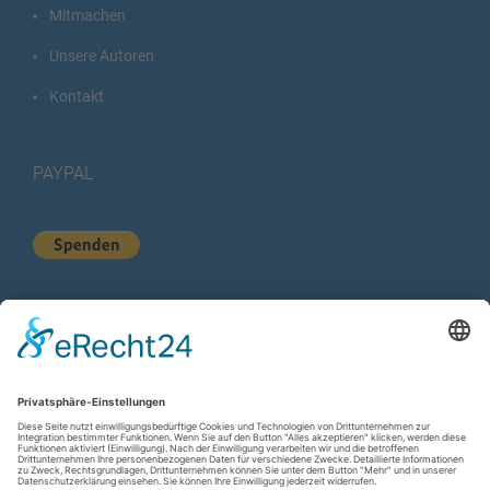
Mitmachen
Unsere Autoren
Kontakt
PAYPAL
KURZSTATISTIK
Total Views:
615.563
Besucher gesamt:
225.534