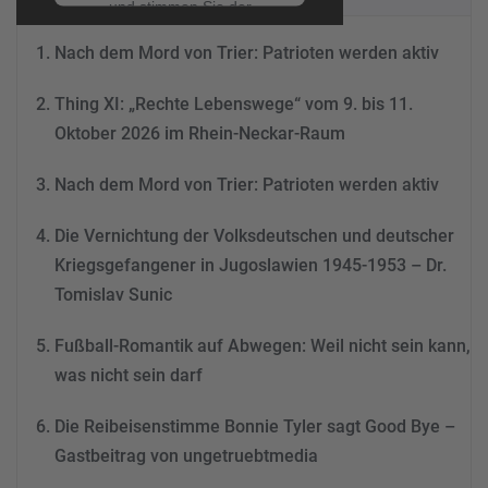
und stimmen Sie der
Nutzung des Service zu, um
Nach dem Mord von Trier: Patrioten werden aktiv
dieses Video anzusehen.
Thing XI: „Rechte Lebenswege“ vom 9. bis 11.
Mehr Informationen
Oktober 2026 im Rhein-Neckar-Raum
Akzeptieren
Nach dem Mord von Trier: Patrioten werden aktiv
powered by
Usercentrics
Consent Management
Die Vernichtung der Volksdeutschen und deutscher
Platform
&
eRecht24
Kriegsgefangener in Jugoslawien 1945-1953 – Dr.
Tomislav Sunic
Fußball-Romantik auf Abwegen: Weil nicht sein kann,
was nicht sein darf
Die Reibeisenstimme Bonnie Tyler sagt Good Bye –
Gastbeitrag von ungetruebtmedia