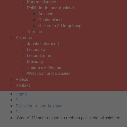
Kurzmeldungen
Politik im In- und Ausland
Ausland
Deutschland
Heilbronn & Umgebung
Termine
Kolumne
Jahnke informiert
Leseecke
Leserstimmen
Meinung
Thema der Woche
Wirtschaft und Soziales
Videos
Kontakt
Home
/
Politik im In- und Ausland
/
„Starke“ Männer neigen zu rechten politischen Ansichten