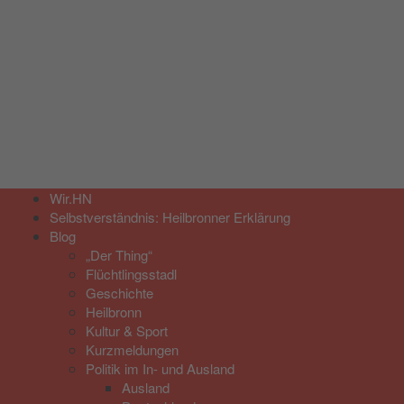
Wir.HN
Selbstverständnis: Heilbronner Erklärung
Blog
„Der Thing“
Flüchtlingsstadl
Geschichte
Heilbronn
Kultur & Sport
Kurzmeldungen
Politik im In- und Ausland
Ausland