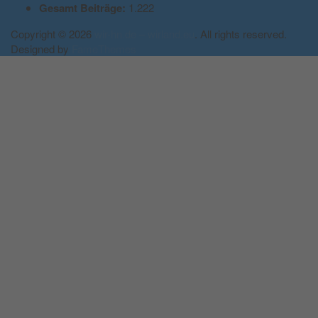
Gesamt Beiträge:
1.222
Copyright © 2026
wir-hn.de – wirland.eu
. All rights reserved.
Designed by
FameThemes