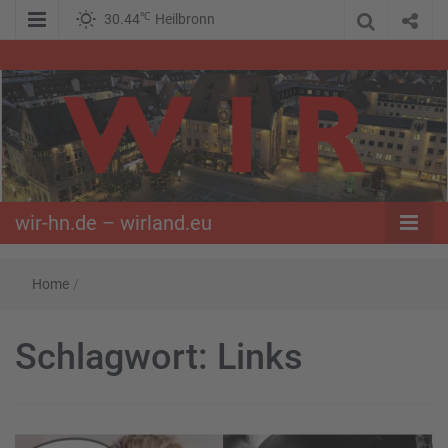
℃
30.44
Heilbronn
WIR – Das Nachrichtenportal der Opposition im Süden
wir-hn.de –
wirland.eu
wir-hn.de – wirland.eu
Home
/
Schlagwort:
Links