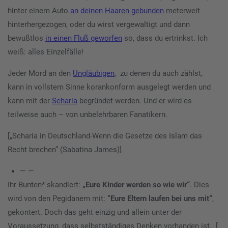
hinter einem Auto
an deinen Haaren gebunden
meterweit
hinterhergezogen, oder du wirst vergewaltigt und dann
bewußtlos
in einen Fluß geworfen
so, dass du ertrinkst. Ich
weiß: alles Einzelfälle!
Jeder Mord an den
Ungläubigen
, zu denen du auch zählst,
kann in vollstem Sinne korankonform ausgelegt werden und
kann mit der
Scharia
begründet werden. Und er wird es
teilweise auch – von unbelehrbaren Fanatikern.
[„Scharia in Deutschland-Wenn die Gesetze des Islam das
Recht brechen“ (Sabatina James)]
— —
Ihr Bunten* skandiert:
„Eure Kinder werden so wie wir“
. Dies
wird von den Pegidanern mit:
“Eure Eltern laufen bei uns mit“
,
gekontert. Doch das geht einzig und allein unter der
Voraussetzung, dass selbstständiges Denken vorhanden ist. [