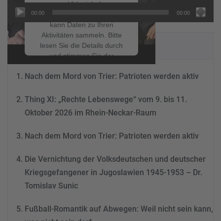
um Videoinhalte
00:00
00:00
einzubetten. Dieser Service
kann Daten zu Ihren
Aktivitäten sammeln. Bitte
NEUESTE BEITRÄGE
lesen Sie die Details durch
und stimmen Sie der
Nutzung des Service zu, um
Nach dem Mord von Trier: Patrioten werden aktiv
dieses Video anzusehen.
Thing XI: „Rechte Lebenswege“ vom 9. bis 11.
Mehr Informationen
Oktober 2026 im Rhein-Neckar-Raum
Akzeptieren
Nach dem Mord von Trier: Patrioten werden aktiv
powered by
Usercentrics
Consent Management
Die Vernichtung der Volksdeutschen und deutscher
Platform
&
eRecht24
Kriegsgefangener in Jugoslawien 1945-1953 – Dr.
Tomislav Sunic
Fußball-Romantik auf Abwegen: Weil nicht sein kann,