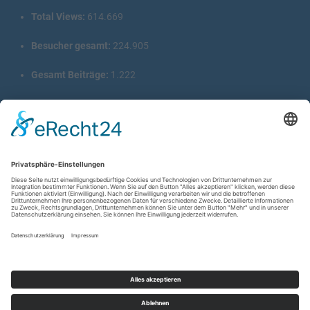
Total Views:
614.669
Besucher gesamt:
224.905
Gesamt Beiträge:
1.222
Copyright © 2026
wir-hn.de – wirland.eu
. All rights reserved.
Designed by
FameThemes