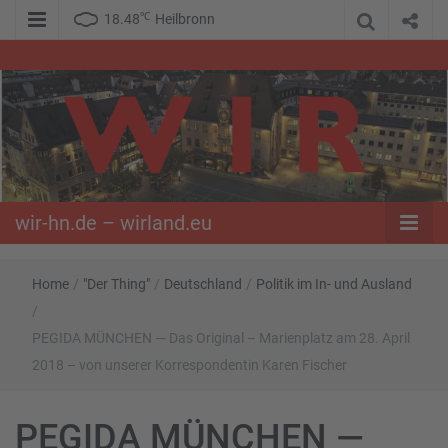
℃
18.48
Heilbronn
WIR – Das Nachrichtenportal der Opposition im Süden
wir-hn.de –
wirland.eu
wir-hn.de – wirland.eu
Home
/
"Der Thing"
/
Deutschland
/
Politik im In- und Ausland
/
PEGIDA MÜNCHEN — Das Original – Marienplatz am 28. April
2018 – von unserer Korrespondentin Karen Fischer
PEGIDA MÜNCHEN —