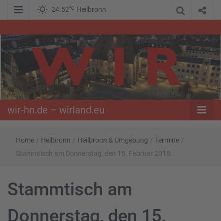
℃
24.52
Heilbronn
WIR – Das Nachrichtenportal der Opposition im Süden
wir-hn.de –
wirland.eu
wir-hn.de – wirland.eu
Home
/
Heilbronn
/
Heilbronn & Umgebung
/
Termine
/
Stammtisch am Donnerstag, den 15. Februar 2018:
Stammtisch am
Donnerstag, den 15.