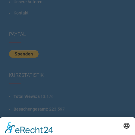
Unsere Autoren
Kontakt
PAYPAL
KURZSTATISTIK
Total Views:
613.176
Besucher gesamt:
223.597
Gesamt Beiträge:
1.222