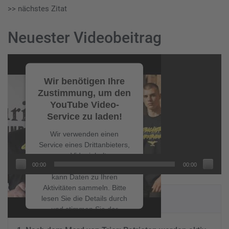
>> nächstes Zitat
Neuester Videobeitrag
Video-
Player
Wir benötigen Ihre
Zustimmung, um den
YouTube Video-
Service zu laden!
Wir verwenden einen
Service eines Drittanbieters,
um Videoinhalte
00:00
00:00
einzubetten. Dieser Service
kann Daten zu Ihren
Aktivitäten sammeln. Bitte
NEUESTE BEITRÄGE
lesen Sie die Details durch
und stimmen Sie der
Nutzung des Service zu, um