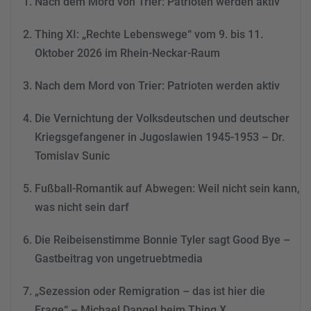
Nach dem Mord von Trier: Patrioten werden aktiv
dieses Video anzusehen.
Thing XI: „Rechte Lebenswege“ vom 9. bis 11.
Mehr Informationen
Oktober 2026 im Rhein-Neckar-Raum
Akzeptieren
Nach dem Mord von Trier: Patrioten werden aktiv
powered by
Usercentrics
Consent Management
Die Vernichtung der Volksdeutschen und deutscher
Platform
&
eRecht24
Kriegsgefangener in Jugoslawien 1945-1953 – Dr.
Tomislav Sunic
Fußball-Romantik auf Abwegen: Weil nicht sein kann,
was nicht sein darf
Die Reibeisenstimme Bonnie Tyler sagt Good Bye –
Gastbeitrag von ungetruebtmedia
„Sezession oder Remigration – das ist hier die
Frage“ – Michael Dangel beim Thing X