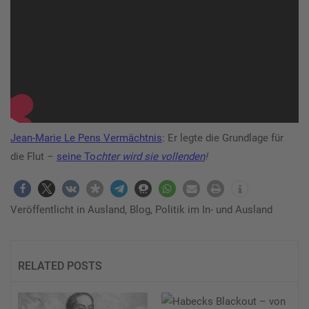
Jean-Marie Le Pens Vermächtnis
: Er legte die Grundlage für
die Flut –
seine To
chter wird sie vollenden
!
Veröffentlicht in
Ausland
,
Blog
,
Politik im In- und Ausland
RELATED POSTS