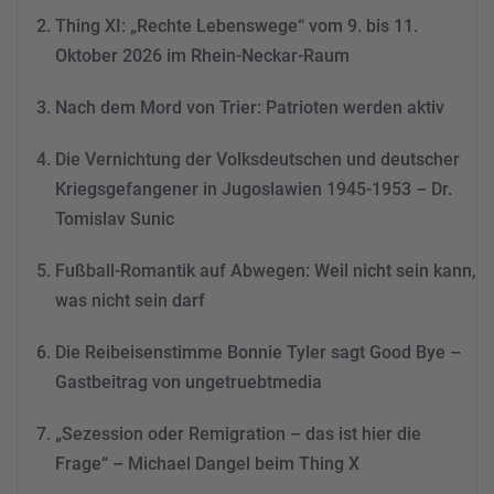
Thing XI: „Rechte Lebenswege“ vom 9. bis 11.
Mehr Informationen
Oktober 2026 im Rhein-Neckar-Raum
Akzeptieren
Nach dem Mord von Trier: Patrioten werden aktiv
powered by
Usercentrics
Consent Management
Die Vernichtung der Volksdeutschen und deutscher
Platform
&
eRecht24
Kriegsgefangener in Jugoslawien 1945-1953 – Dr.
Tomislav Sunic
Fußball-Romantik auf Abwegen: Weil nicht sein kann,
was nicht sein darf
Die Reibeisenstimme Bonnie Tyler sagt Good Bye –
Gastbeitrag von ungetruebtmedia
„Sezession oder Remigration – das ist hier die
Frage“ – Michael Dangel beim Thing X