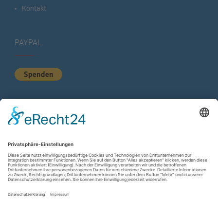
Kontakt
PAYPAL
KURZSTATISTIK
Total Views:
615.189
Besucher gesamt:
225.278
Gesamt Beiträge:
1.222