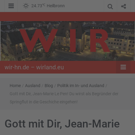
℃
24.73
Heilbronn
WIR – Das Nachrichtenportal der Opposition im Süden
wir-hn.de –
wirland.eu
wir-hn.de – wirland.eu
Home
/
Ausland
/
Blog
/
Politik im In- und Ausland
/
Gott mit Dir, Jean-Marie Le Pen! Du wirst als Begründer der
Springflut in die Geschiche eingehen!
Gott mit Dir, Jean-Marie