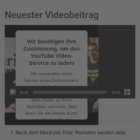
Neuester Videobeitrag
Video-
Player
Wir benötigen Ihre
Zustimmung, um den
YouTube Video-
Service zu laden!
Wir verwenden einen
Service eines Drittanbieters,
um Videoinhalte
00:00
00:00
einzubetten. Dieser Service
kann Daten zu Ihren
Aktivitäten sammeln. Bitte
NEUESTE BEITRÄGE
lesen Sie die Details durch
und stimmen Sie der
Nutzung des Service zu, um
Nach dem Mord von Trier: Patrioten werden aktiv
dieses Video anzusehen.