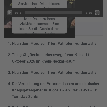
Service eines Drittanbieters,
um Videoinhalte
00:00
00:00
einzubetten. Dieser Service
kann Daten zu Ihren
Aktivitäten sammeln. Bitte
NEUESTE BEITRÄGE
lesen Sie die Details durch
und stimmen Sie der
Nutzung des Service zu, um
Nach dem Mord von Trier: Patrioten werden aktiv
dieses Video anzusehen.
Thing XI: „Rechte Lebenswege“ vom 9. bis 11.
Mehr Informationen
Oktober 2026 im Rhein-Neckar-Raum
Akzeptieren
Nach dem Mord von Trier: Patrioten werden aktiv
powered by
Usercentrics
Consent Management
Die Vernichtung der Volksdeutschen und deutscher
Platform
&
eRecht24
Kriegsgefangener in Jugoslawien 1945-1953 – Dr.
Tomislav Sunic