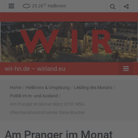
℃
25.26
Heilbronn
WIR – Das Nachrichtenportal der Opposition im Süden
wir-hn.de –
wirland.eu
wir-hn.de – wirland.eu
Home
/
Heilbronn & Umgebung
/
Liebling des Monats
/
Politik im In- und Ausland
/
Am Pranger im Monat März 2018: MSG-
Elternbeiratsvorsitzender Steve Brucker
Am Pranger im Monat