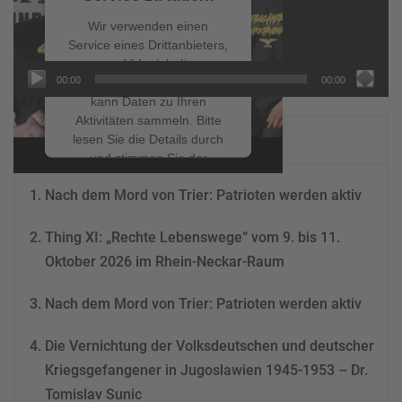
Wir verwenden einen
Service eines Drittanbieters,
um Videoinhalte
00:00
00:00
einzubetten. Dieser Service
kann Daten zu Ihren
Aktivitäten sammeln. Bitte
NEUESTE BEITRÄGE
lesen Sie die Details durch
und stimmen Sie der
Nutzung des Service zu, um
Nach dem Mord von Trier: Patrioten werden aktiv
dieses Video anzusehen.
Thing XI: „Rechte Lebenswege“ vom 9. bis 11.
Mehr Informationen
Oktober 2026 im Rhein-Neckar-Raum
Akzeptieren
Nach dem Mord von Trier: Patrioten werden aktiv
powered by
Usercentrics
Consent Management
Die Vernichtung der Volksdeutschen und deutscher
Platform
&
eRecht24
Kriegsgefangener in Jugoslawien 1945-1953 – Dr.
Tomislav Sunic