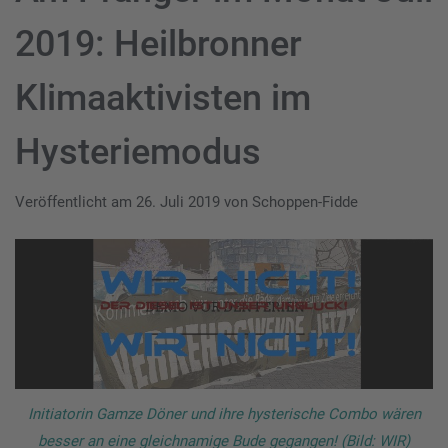
2019: Heilbronner
Klimaaktivisten im
Hysteriemodus
Veröffentlicht am
26. Juli 2019
von
Schoppen-Fidde
Initiatorin Gamze Döner und ihre hysterische Combo wären
besser an eine gleichnamige Bude gegangen! (Bild: WIR)