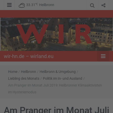
℃
33.31
Heilbronn
WIR – Das Nachrichtenportal der Opposition im Süden
wir-hn.de –
wirland.eu
wir-hn.de – wirland.eu
Home
/
Heilbronn
/
Heilbronn & Umgebung
/
Liebling des Monats
/
Politik im In- und Ausland
/
Am Pranger im Monat Juli 2019: Heilbronner Klimaaktivisten
im Hysteriemodus
Am Pranger im Monat Juli