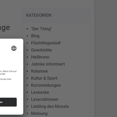
KATEGORIEN
nge
"Der Thing"
Blog
Flüchtlingsstadl
Geschichte
Heilbronn
ten
Jahnke informiert
Kolumne
Kultur & Sport
Kurzmeldungen
Leseecke
Leserstimmen
Liebling des Monats
Meinung