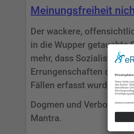
Meinungsfreiheit nich
Der wackere, offensichtli
in die Wupper getauchte S
mehr, dass Sozialisten je
Errungenschaften des 19.
Fällen erfasst wurden.
Dogmen und Verbote sind 
Mantra.