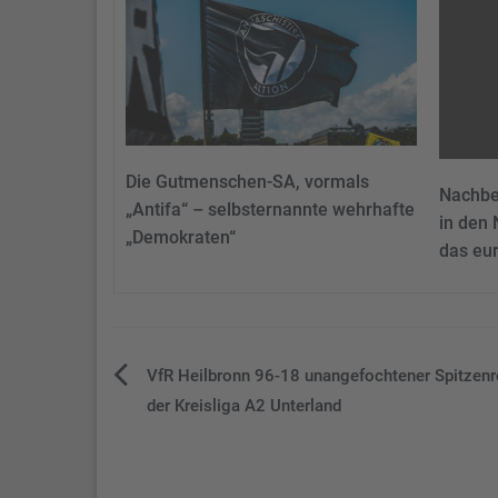
Die Gutmenschen-SA, vormals
Nachbe
„Antifa“ – selbsternannte wehrhafte
in den 
„Demokraten“
das eu
Beitragsnavigation
VfR Heilbronn 96-18 unangefochtener Spitzenre
der Kreisliga A2 Unterland