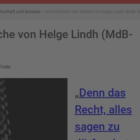
rtschaft und Soziales
/
Schwachsinn der Woche von Helge Lindh (MdB-S
he von Helge Lindh (MdB-
Fidde
„
Denn das
Recht, alles
sagen zu