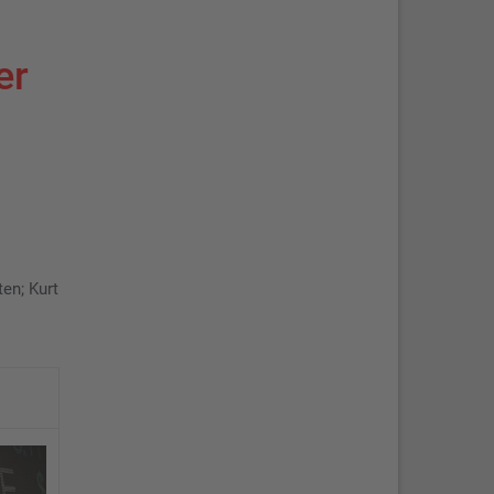
er
ten; Kurt