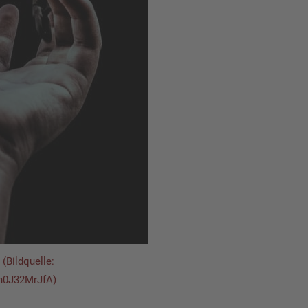
 (Bildquelle:
zh0J32MrJfA)