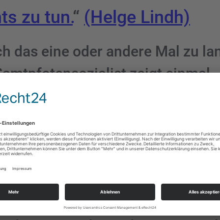
ts zu tun.
“
(Helge Lindh)
ch das eine oder andere Mal zu la
amtpfotensozialist zeigt einmal
der Couleur von den kulturellen
 Jahrhunderts nur in den seltens
und bleiben das sozialistische