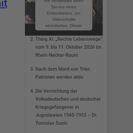
it
Wir verwenden einen
Service eines
Drittanbieters, um
Nach dem Mord von Trier:
Videoinhalte
Patrioten werden aktiv
einzubetten. Dieser
Service kann Daten zu
Ihren Aktivitäten
Thing XI: „Rechte Lebenswege“
sammeln. Bitte lesen
vom 9. bis 11. Oktober 2026 im
Sie die Details durch
Rhein-Neckar-Raum
und stimmen Sie der
Nutzung des Service
Nach dem Mord von Trier:
zu, um dieses Video
anzusehen.
Patrioten werden aktiv
Mehr
Die Vernichtung der
Informationen
Volksdeutschen und deutscher
Akzeptieren
Kriegsgefangener in
Jugoslawien 1945-1953 – Dr.
powered by
Tomislav Sunic
Usercentrics Consent
Management Platform