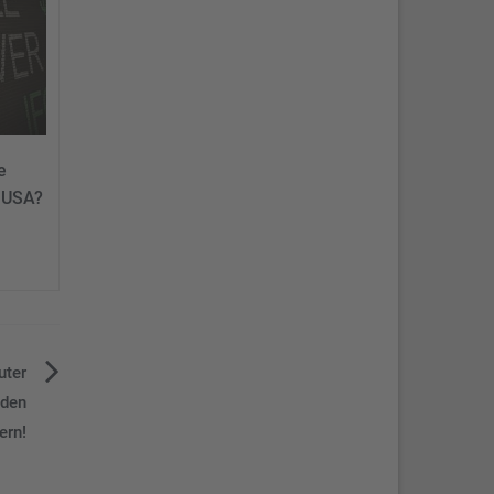
e
“ USA?
uter
 den
ern!